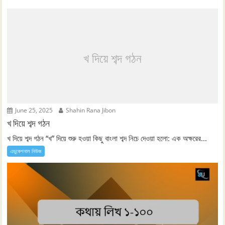
খ দিয়ে শব্দ গঠন
June 25, 2025
Shahin Rana Jibon
খ দিয়ে শব্দ গঠন
খ দিয়ে শব্দ গঠন “খ” দিয়ে শুরু হওয়া কিছু বাংলা শব্দ নিচে দেওয়া হলো: এক অক্ষরের...
এডুকেশনাল নিউজ