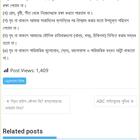
রক্ষা পেতাম না।
(খ) রোদ, বৃষ্টি, শীত থেকে নিজেদেরকে রক্ষা করতে পারতাম না।
(গ) গৃহ না থাকলে আমারা সারাদিনের ক্লান্তির পর বিস্রাম করার মতো উপযুক্ত পরিবেশ
পেতাম না।
(ঘ) গৃহ না থাকলে আমাদের মৌলিক চাহিদারগুলো (খাদ্য, বস্র, চিকিৎসা) নিশ্চিত করার সম্ভব
হতো না।
(ঙ) গৃহ না থাকলে পারিবারিক মূলোবোধ, স্নেহ, ভালোবাসা ও পারিবারিক বন্ধন অটুট থাকতো
না।
Post Views:
1,409
এডুকেশনাল নিউজ
Post
গ্রিন হাউস কৌশল কি? বাস্তবায়নের
ABC লাইসেন্সের সুবিধা
navigation
শর্তগুলি লিখ?
Related posts