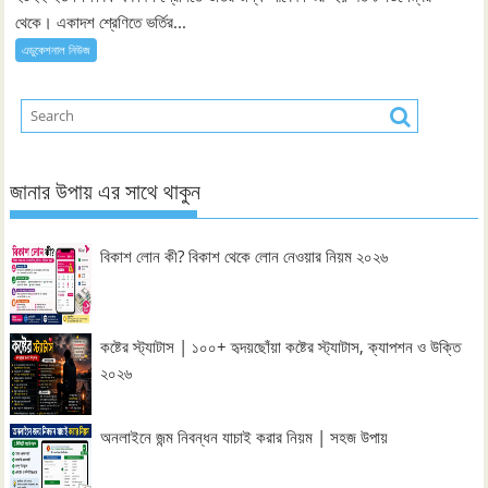
থেকে। একাদশ শ্রেণিতে ভর্তির...
এডুকেশনাল নিউজ
জানার উপায় এর সাথে থাকুন
বিকাশ লোন কী? বিকাশ থেকে লোন নেওয়ার নিয়ম ২০২৬
কষ্টের স্ট্যাটাস | ১০০+ হৃদয়ছোঁয়া কষ্টের স্ট্যাটাস, ক্যাপশন ও উক্তি
২০২৬
অনলাইনে জন্ম নিবন্ধন যাচাই করার নিয়ম | সহজ উপায়