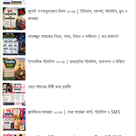
জুলাই গণঅভ্যুত্থান দিবস ২০২৬ | ইতিহাস, তাৎপর্য, স্ট্যাটাস, ছন্দ ও
শুভেচ্ছা
তাহাজ্জুদ নামাজের নিয়ম, সময়, নিয়ত ও ফজিলত | কত রাকাত?
ইসলামিক স্ট্যাটাস ২০২৬ | হৃদয়ছোঁয়া স্ট্যাটাস, ক্যাপশন ও উক্তি
মেয়ে পটানোর মিষ্টি কথা চ্যাটিং
জন্মদিনের শুভেচ্ছা ২০২৬ | সেরা শুভেচ্ছা বার্তা, স্ট্যাটাস ও SMS