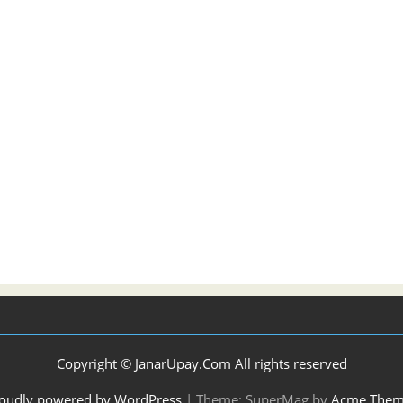
Copyright © JanarUpay.Com All rights reserved
oudly powered by WordPress
|
Theme: SuperMag by
Acme Them