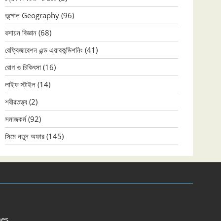
ভূগোল Geography
(96)
রসায়ন বিজ্ঞান
(68)
রেফ্রিজারেশন এন্ড এয়ারকন্ডিশনিং
(41)
রোগ ও চিকিৎসা
(16)
লাইফ স্টাইল
(14)
শরীরতত্ত্ব
(2)
সমাজকর্ম
(92)
সিমে নতুন ‍অফার
(145)
es