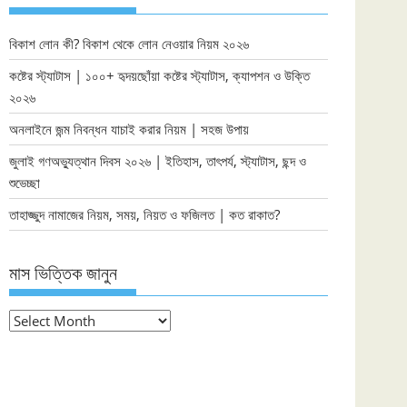
বিকাশ লোন কী? বিকাশ থেকে লোন নেওয়ার নিয়ম ২০২৬
কষ্টের স্ট্যাটাস | ১০০+ হৃদয়ছোঁয়া কষ্টের স্ট্যাটাস, ক্যাপশন ও উক্তি
২০২৬
অনলাইনে জন্ম নিবন্ধন যাচাই করার নিয়ম | সহজ উপায়
জুলাই গণঅভ্যুত্থান দিবস ২০২৬ | ইতিহাস, তাৎপর্য, স্ট্যাটাস, ছন্দ ও
শুভেচ্ছা
তাহাজ্জুদ নামাজের নিয়ম, সময়, নিয়ত ও ফজিলত | কত রাকাত?
মাস ভিত্তিক জানুন
মাস
ভিত্তিক
জানুন