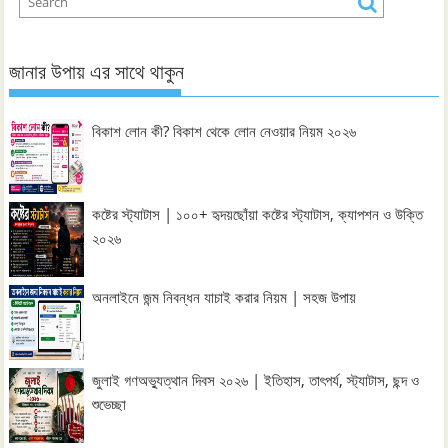
জানার উপায় এর সাথে থাকুন
বিকাশ লোন কী? বিকাশ থেকে লোন নেওয়ার নিয়ম ২০২৬
কষ্টের স্ট্যাটাস | ১০০+ হৃদয়ছোঁয়া কষ্টের স্ট্যাটাস, ক্যাপশন ও উক্তি
২০২৬
অনলাইনে জন্ম নিবন্ধন যাচাই করার নিয়ম | সহজ উপায়
জুলাই গণঅভ্যুত্থান দিবস ২০২৬ | ইতিহাস, তাৎপর্য, স্ট্যাটাস, ছন্দ ও
শুভেচ্ছা