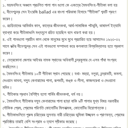
১. ময়মনসিংহ অঞ্চলে প্রচলিত পালা গান গুলো কে একত্রে মৈমনসিংহ-গীতিকা বলা হয়
২. দীনেশচন্দ্র সেন ইংরেজি ballad এর বাংলা পরিভাষা হিসাবে “গীতিকা” শব্দটি গ্রহণ
করেন।
৩. রচয়িতাদের আবির্ভাব কাল, কাব্যের জীবনকথা, আর্থ-সামাজিক পটভূমি, ভাষাদর্শ ইত্যাদি
ব্যাখ্যা করে গীতিকাগুলি মধ্যযুগে রচিত হয়েছিল বলে ধারণা করা হয়।
৪. এই গানগুলাে প্রাচীন কাল থেকে মানুষের মুখে মুখে প্রচারিত হয়ে আসালেও ১৯২৩-৩২
সালে ডক্টর দীনেশচন্দ্র সেন এই গানগুলাে সম্পাদনা করে কলকাতা বিশ্ববিদ্যালয় হতে প্রকাশ
করেন।
৫. নেত্রকোনা জেলার আইথর নামক স্থানের অধিবাসী চন্দ্রকুমার দে এসব গাঁথা সংগ্রহ
করছিলেন।
৬. মৈমনসিংহ গীতিকায় ১০টি গীতিকা স্থান পেয়েছে। যথা- মহুয়া, নলুয়া, চন্দ্রাবতী, কমলা,
দেওয়ান ভাবনা, দস্যু কেনারামের পালা, রূপবতী, কঙ্ক ও লীলা, কাজলরেখা ও দেওয়ানা
মদিন।
৭. গীতিকার প্রধান বৈশিষ্ট্য হলাে পার্থিব জীবনকথা, ধর্ম নয়।
৮. মৈমনসিংহ গীতিকার দস্যু কেনারামের পালা ছাড়া বাকি ৯টি পালার মুখ্য বিষয় নরনারীর
লৌকিক প্রেম, প্রেমের পরিণতি কোনােটির মিলনাত্মক, কোনােটির বিয়ােগান্তক।
৯. গীতিকাগুলিতে পুরুষ চরিত্রের তুলনায় নারী চরিত্রের ভূমিকা উজ্জ্বল ও প্রাণবন্ত, প্রেমের
প্রতিষ্ঠায় তারাই বেশি সংগ্রাম ও ত্যাগ স্বীকার করেছে।