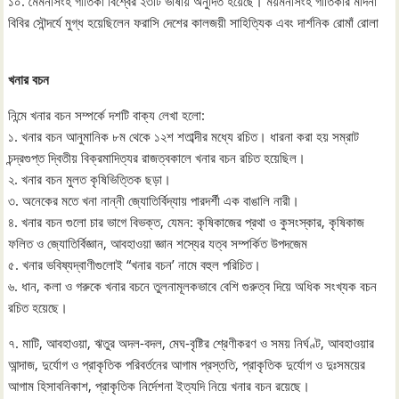
১০. মৈমনসিংহ গীতিকা বিশ্বের ২৩টি ভাষায় অনুদিত হয়েছে। ময়মনসিংহ গীতিকার মদিনা
বিবির সৌন্দর্যে মুগ্ধ হয়েছিলেন ফরাসি দেশের কালজয়ী সাহিত্যিক এবং দার্শনিক রােমাঁ রােলা
খনার বচন
নিন্মে খনার বচন সম্পর্কে দশটি বাক্য লেখা হলো:
১. খনার বচন আনুমানিক ৮ম থেকে ১২শ শতাব্দীর মধ্যে রচিত। ধারনা করা হয় সম্রাট
চন্দ্রগুপ্ত দ্বিতীয় বিক্রমাদিত্যর রাজত্বকালে খনার বচন রচিত হয়েছিল।
২. খনার বচন মুলত কৃষিভিত্তিক ছড়া।
৩. অনেকের মতে খনা নান্নী জ্যোতির্বিদ্যায় পারদর্শী এক বাঙালি নারী।
৪. খনার বচন গুলাে চার ভাগে বিভক্ত, যেমন: কৃষিকাজের প্রথা ও কুসংস্কার, কৃষিকাজ
ফলিত ও জ্যোতির্বিজ্ঞান, আবহাওয়া জ্ঞান শস্যের যত্ব সম্পর্কিত উপদজেম
৫. খনার ভবিষ্যদ্বাণীগুলােই “খনার বচন’ নামে বহুল পরিচিত।
৬. ধান, কলা ও গরুকে খনার বচনে তুলনামূলকভাবে বেশি গুরুত্ব দিয়ে অধিক সংখ্যক বচন
রচিত হয়েছে।
৭. মাটি, আবহাওয়া, ঋতুর অদল-বদল, মেঘ-বৃষ্টির শ্রেণীকরণ ও সময় নির্ঘণ্ট, আবহাওয়ার
আন্দাজ, দুর্যোগ ও প্রাকৃতিক পরিবর্তনের আগাম প্রস্ততি, প্রাকৃতিক দুর্যোগ ও দুঃসময়ের
আগাম হিসাবনিকাশ, প্রাকৃতিক নির্দেশনা ইত্যদি নিয়ে খনার বচন রয়েছে।