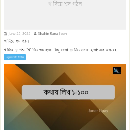
খ দিয়ে শব্দ গঠন
June 25, 2025
Shahin Rana Jibon
খ দিয়ে শব্দ গঠন
খ দিয়ে শব্দ গঠন “খ” দিয়ে শুরু হওয়া কিছু বাংলা শব্দ নিচে দেওয়া হলো: এক অক্ষরের...
এডুকেশনাল নিউজ