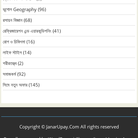
ভূগোল Geography
(96)
রসায়ন বিজ্ঞান
(68)
রেফ্রিজারেশন এন্ড এয়ারকন্ডিশনিং
(41)
রোগ ও চিকিৎসা
(16)
লাইফ স্টাইল
(14)
শরীরতত্ত্ব
(2)
সমাজকর্ম
(92)
সিমে নতুন ‍অফার
(145)
Copyright © JanarUpay.Com All rights reserved