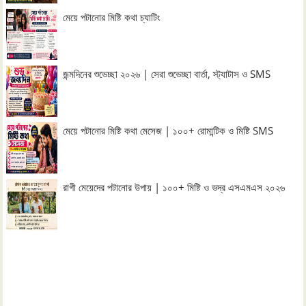
মেয়ে পটানোর মিষ্টি কথা চ্যাটিং
জন্মদিনের শুভেচ্ছা ২০২৬ | সেরা শুভেচ্ছা বার্তা, স্ট্যাটাস ও SMS
মেয়ে পটানোর মিষ্টি কথা মেসেজ | ১০০+ রোমান্টিক ও মিষ্টি SMS
রাগী মেয়েদের পটানোর উপায় | ১০০+ মিষ্টি ও ভদ্র এসএমএস ২০২৬