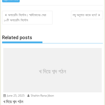
Post
অপারেটিং সিস্টেম। স্মার্টফোনের সেরা
লঘু অনুপাত কাকে বলে?
navigation
১০টি অপারেটিং সিস্টেম
Related posts
খ দিয়ে শব্দ গঠন
June 25, 2025
Shahin Rana Jibon
খ দিয়ে শব্দ গঠন