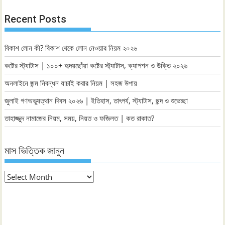
Recent Posts
বিকাশ লোন কী? বিকাশ থেকে লোন নেওয়ার নিয়ম ২০২৬
কষ্টের স্ট্যাটাস | ১০০+ হৃদয়ছোঁয়া কষ্টের স্ট্যাটাস, ক্যাপশন ও উক্তি ২০২৬
অনলাইনে জন্ম নিবন্ধন যাচাই করার নিয়ম | সহজ উপায়
জুলাই গণঅভ্যুত্থান দিবস ২০২৬ | ইতিহাস, তাৎপর্য, স্ট্যাটাস, ছন্দ ও শুভেচ্ছা
তাহাজ্জুদ নামাজের নিয়ম, সময়, নিয়ত ও ফজিলত | কত রাকাত?
মাস ভিত্তিক জানুন
মাস
ভিত্তিক
জানুন