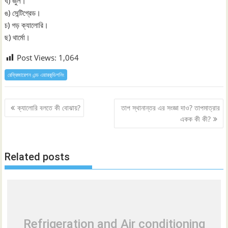
ঘ) জুল।
ঙ) সেন্টিগ্রেড।
চ) গড় ক্যালোরি।
ছ) থার্মো।
Post Views:
1,064
রেফ্রিজারেশন এন্ড এয়ারকন্ডিশনিং
Post
ক্যালোরি বলতে কী বোঝায়?
তাপ স্থানান্তর এর সংজ্ঞা দাও? তাপমাত্রার
navigation
একক কী কী?
Related posts
Refrigeration and Air conditioning