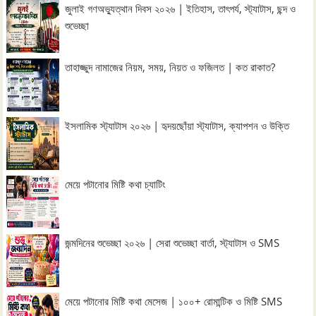
জুলাই গণঅভ্যুত্থান দিবস ২০২৬ | ইতিহাস, তাৎপর্য, স্ট্যাটাস, ছন্দ ও
শুভেচ্ছা
তাহাজ্জুদ নামাজের নিয়ম, সময়, নিয়ত ও ফজিলত | কত রাকাত?
ইসলামিক স্ট্যাটাস ২০২৬ | হৃদয়ছোঁয়া স্ট্যাটাস, ক্যাপশন ও উক্তি
মেয়ে পটানোর মিষ্টি কথা চ্যাটিং
জন্মদিনের শুভেচ্ছা ২০২৬ | সেরা শুভেচ্ছা বার্তা, স্ট্যাটাস ও SMS
মেয়ে পটানোর মিষ্টি কথা মেসেজ | ১০০+ রোমান্টিক ও মিষ্টি SMS