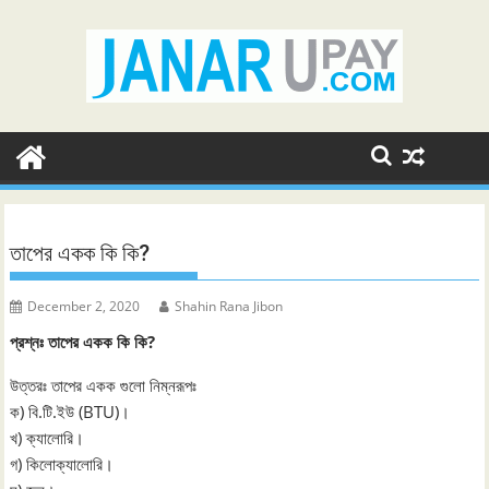
Skip
to
content
তাপের একক কি কি?
December 2, 2020
Shahin Rana Jibon
প্রশ্নঃ তাপের একক কি কি?
উত্তরঃ তাপের একক গুলো নিম্নরূপঃ
ক) বি.টি.ইউ (BTU)।
খ) ক্যালোরি।
গ) কিলোক্যালোরি।