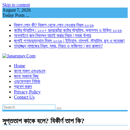
Skip to content
August 7, 2026
Today Posts ...
বিকাশ লোন কী? বিকাশ থেকে লোন নেওয়ার নিয়ম ২০২৬
কষ্টের স্ট্যাটাস | ১০০+ হৃদয়ছোঁয়া কষ্টের স্ট্যাটাস, ক্যাপশন ও উক্তি ২০২৬
অনলাইনে জন্ম নিবন্ধন যাচাই করার নিয়ম | সহজ উপায়
জুলাই গণঅভ্যুত্থান দিবস ২০২৬ | ইতিহাস, তাৎপর্য, স্ট্যাটাস, ছন্দ ও শুভেচ্ছা
তাহাজ্জুদ নামাজের নিয়ম, সময়, নিয়ত ও ফজিলত | কত রাকাত?
Home
বাংলা সকল এসএমএস
জানা অজানা কিছু
এডুকেশনাল নিউজ
প্রবেশ করুন
Privacy Policy
Contact Us
সুপ্ততাপ কাকে বলে? বিকীর্ণ তাপ কি?