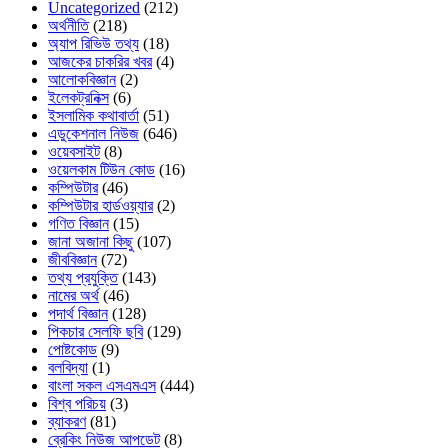
Uncategorized
(212)
অর্থনীতি
(218)
অ্যাপ রিভিউ তথ্য
(18)
আজকের চাকরির খবর
(4)
আলোকবিজ্ঞান
(2)
ইলেকট্রনিক্স
(6)
ইসলামিক কথাবার্তা
(51)
এডুকেশনাল নিউজ
(646)
ওয়েবসাইট
(8)
ওয়েলকাম টিউন কোড
(16)
কম্পিউটার
(46)
কম্পিউটার হার্ডওয়্যার
(2)
গণিত বিজ্ঞান
(15)
জানা অজানা কিছু
(107)
জীববিজ্ঞান
(72)
তথ্য প্রযুক্তি
(143)
নামের অর্থ
(46)
পদার্থ বিজ্ঞান
(128)
পিকচার সেলফি ছবি
(129)
পোষ্টকোড
(9)
বলবিদ্যা
(1)
বাংলা সকল এসএমএস
(444)
বিশ্ব পরিচয়
(3)
ব্যাকরণ
(81)
ব্রেকিং নিউজ আপডেট
(8)