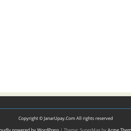
Copyright © JanarUpay.Com All rights reserved
oudly powered by WordPress
|
Theme: SuperMag by
Acme Them