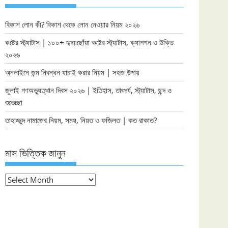
বিকাশ লোন কী? বিকাশ থেকে লোন নেওয়ার নিয়ম ২০২৬
কষ্টের স্ট্যাটাস | ১০০+ হৃদয়ছোঁয়া কষ্টের স্ট্যাটাস, ক্যাপশন ও উক্তি
২০২৬
অনলাইনে জন্ম নিবন্ধন যাচাই করার নিয়ম | সহজ উপায়
জুলাই গণঅভ্যুত্থান দিবস ২০২৬ | ইতিহাস, তাৎপর্য, স্ট্যাটাস, ছন্দ ও
শুভেচ্ছা
তাহাজ্জুদ নামাজের নিয়ম, সময়, নিয়ত ও ফজিলত | কত রাকাত?
মাস ভিত্তিক জানুন
মাস
ভিত্তিক
জানুন