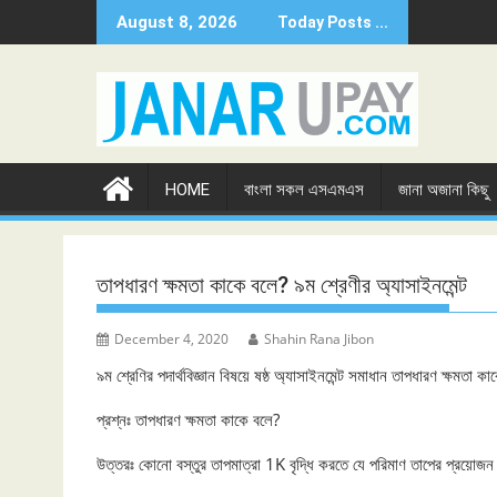
Skip
August 8, 2026
Today Posts ...
to
content
HOME
বাংলা সকল এসএমএস
জানা অজানা কিছু
তাপধারণ ক্ষমতা কাকে বলে? ৯ম শ্রেণীর অ্যাসাইনমেন্ট
December 4, 2020
Shahin Rana Jibon
৯ম শ্রেণির পদার্থবিজ্ঞান বিষয়ে ষষ্ঠ অ্যাসাইনমেন্ট সমাধান তাপধারণ ক্ষমতা 
প্রশ্নঃ তাপধারণ ক্ষমতা কাকে বলে?
উত্তরঃ কোনো বস্তুর তাপমাত্রা 1K বৃদ্ধি করতে যে পরিমাণ তাপের প্রয়োজন