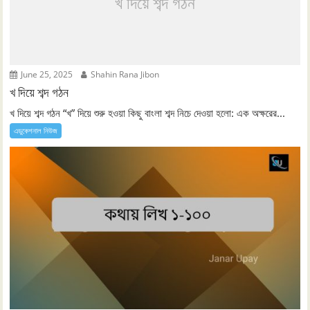
খ দিয়ে শব্দ গঠন
June 25, 2025
Shahin Rana Jibon
খ দিয়ে শব্দ গঠন
খ দিয়ে শব্দ গঠন “খ” দিয়ে শুরু হওয়া কিছু বাংলা শব্দ নিচে দেওয়া হলো: এক অক্ষরের...
এডুকেশনাল নিউজ