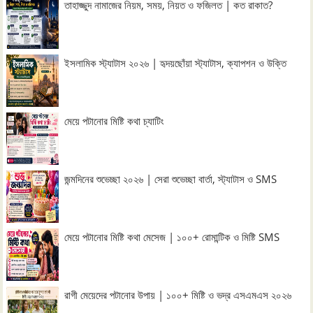
তাহাজ্জুদ নামাজের নিয়ম, সময়, নিয়ত ও ফজিলত | কত রাকাত?
ইসলামিক স্ট্যাটাস ২০২৬ | হৃদয়ছোঁয়া স্ট্যাটাস, ক্যাপশন ও উক্তি
মেয়ে পটানোর মিষ্টি কথা চ্যাটিং
জন্মদিনের শুভেচ্ছা ২০২৬ | সেরা শুভেচ্ছা বার্তা, স্ট্যাটাস ও SMS
মেয়ে পটানোর মিষ্টি কথা মেসেজ | ১০০+ রোমান্টিক ও মিষ্টি SMS
রাগী মেয়েদের পটানোর উপায় | ১০০+ মিষ্টি ও ভদ্র এসএমএস ২০২৬