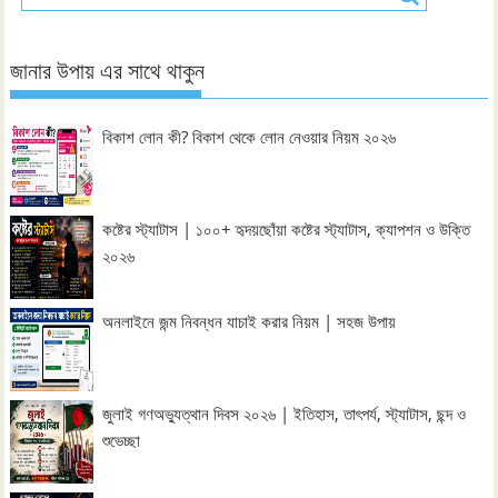
জানার উপায় এর সাথে থাকুন
বিকাশ লোন কী? বিকাশ থেকে লোন নেওয়ার নিয়ম ২০২৬
কষ্টের স্ট্যাটাস | ১০০+ হৃদয়ছোঁয়া কষ্টের স্ট্যাটাস, ক্যাপশন ও উক্তি
২০২৬
অনলাইনে জন্ম নিবন্ধন যাচাই করার নিয়ম | সহজ উপায়
জুলাই গণঅভ্যুত্থান দিবস ২০২৬ | ইতিহাস, তাৎপর্য, স্ট্যাটাস, ছন্দ ও
শুভেচ্ছা