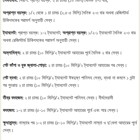
অপ্রাপ্ত বয়স্ক:
১/২ থেকে ১ চা চামচ (২.৫-৫ মিলি) দৈনিক ২-৩ বার অথবা রেজিস্টার্ড
চিকিৎসকের পরামর্শ অনুযায়ী সেব্য।
ট্যাবলেট:
প্রাপ্ত বয়স্ক: ১-২ ট্যাবলেট;
অপ্রাপ্ত বয়স্ক:
১/২-১ ট্যাবলেট দৈনিক ২-৩ বার
অথবা রেজিস্টার্ড চিকিৎসকের পরামর্শ অনুযায়ী সেব্য।
অম্লাধিক্য:
২ চা চামচ (১০ মিলি)/২ ট্যাবলেট আহারের পূর্বে দৈনিক ২ বার সেব্য।
পেট ফাঁপা ও বুক জ্বালা-পোড়া:
২ চা চামচ (১০ মিলি)/২ ট্যাবলেট আহারের পর সেব্য।
পেট ব্যথা:
২ চা চামচ (১০ মিলি)/২ ট্যাবলেট ঈষদুষ্ণ পানিসহ সেব্য, ব্যথা না কমলে ১ ঘন্টা
পর পুনরায় ২ চা চামচ (১০ মিলি)/২ ট্যাবলেট সেব্য।
তীব্র বদহজম:
২ চা চামচ (১০ মিলি)/২ ট্যাবলেট পানিসহ সেব্য। দীর্ঘমেয়াদী
বদহজম:
১-২ চা চামচ (৫-১০ মিলি)/১ ট্যাবলেট আহারের পূর্বে এবং পরে সেব্য।
ক্ষুধামান্দ্য:
নাস্তার পর ১-২ চা চামচ (৫-১০ মিলি)/১ ট্যাবলেট নাস্তা ও দু’বেলা আহারের পূর্বে
সেব্য।