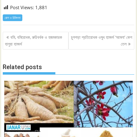
Post Views:
1,881
রোগ ও চিকিৎসা
Post
বমি, বমিরোধক, রুচিবর্ধক ও হজমকারক
চুলপড়া প্রতিরোধক ওষুধ হামদর্দ ‘আমলা’ কেশ
navigation
হালুয়া হামদর্দ
তেল
Related posts