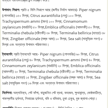
উপাদান: সিরাপ:
প্রতি ৫ মিলি সিরাপে আছে (জলীয় নির্যাস আকারে)- Piper nigrum
(গোলমরিচ) ১৫০ মিগ্রা, Citrus aurantifolia (লেবু) ১০০ মিগ্রা,
Trachyspermum ammi (জৈন) ১০০ মিগ্রা, Cinnamomum
zeylanicum (দারচিনি) ৫০ মিগ্রা,Emblica officinalis (আমলকী) ৫০ মিগ্রা,
Terminalia chebula (হরীতকী) ৩৮ মিগ্রা, Terminalia bellirica (বহেড়া) ৩৮
মিগ্রা, Zingiber officinale (শুষ্ক আদা) ১০ মিগ্রা, Sea salt (সামুদ্রিক লবণ) ৮
মিগ্রা এবং অন্যান্য উপাদান পরিমাণমত।
ট্যাবলেট:
প্রতি ট্যাবলেটে আছে- Piper nigrum (গোলমরিচ) ৬০ মিগ্রা, Citrus
aurantifolia (লেবু) ৪০ মিগ্রা, Trachyspermum ammi (জৈন) ৪০ মিগ্রা,
Cinnamomum zeylanicum (দারচিনি) ২০ মিগ্রা, Emblica officinalis
(আমলকী) ২০ মিগ্রা, Terminalia chebula (হরীতকী) ১৫ মিগ্রা, Terminalia
bellirica (বহেড়া) ১৫ মিগ্রা, Zingiber officinale (শুষ্ক আদা) ৪ মিগ্রা, Sea
salt (সামুদ্রিক লবণ) ১৬ মিগ্রা এবং অন্যান্য উপাদান পরিমাণমত।
নির্দেশনা:
অম্লাধিক্য, পেট ফাঁপা, বায়ুজনিত পেট ব্যথা, বদহজম, ক্ষুধামান্দ্য, কোষ্ঠকাঠিন্য,
পাকস্থলীর দুর্বলতা, লিভারের দুর্বলতা, বমি ও বমিভাব, চুকা ঢেকুর, বুক জ্বালা-পোড়া।
সেবনবিধি:
সিরাপ: প্রাপ্ত বয়স্ক: ২ চা চামচ (১০ মিলি) দৈনিক ২-৩ বার;