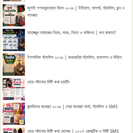
জুলাই গণঅভ্যুত্থান দিবস ২০২৬ | ইতিহাস, তাৎপর্য, স্ট্যাটাস, ছন্দ ও
শুভেচ্ছা
তাহাজ্জুদ নামাজের নিয়ম, সময়, নিয়ত ও ফজিলত | কত রাকাত?
ইসলামিক স্ট্যাটাস ২০২৬ | হৃদয়ছোঁয়া স্ট্যাটাস, ক্যাপশন ও উক্তি
মেয়ে পটানোর মিষ্টি কথা চ্যাটিং
জন্মদিনের শুভেচ্ছা ২০২৬ | সেরা শুভেচ্ছা বার্তা, স্ট্যাটাস ও SMS
মেয়ে পটানোর মিষ্টি কথা মেসেজ | ১০০+ রোমান্টিক ও মিষ্টি SMS