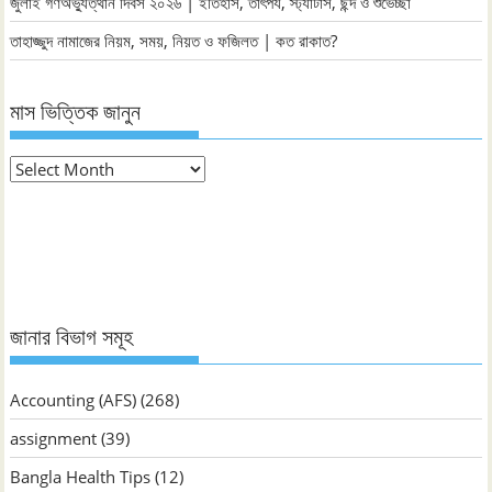
জুলাই গণঅভ্যুত্থান দিবস ২০২৬ | ইতিহাস, তাৎপর্য, স্ট্যাটাস, ছন্দ ও শুভেচ্ছা
তাহাজ্জুদ নামাজের নিয়ম, সময়, নিয়ত ও ফজিলত | কত রাকাত?
মাস ভিত্তিক জানুন
মাস
ভিত্তিক
জানুন
জানার বিভাগ সমূহ
Accounting (AFS)
(268)
assignment
(39)
Bangla Health Tips
(12)