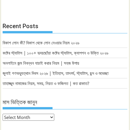
Recent Posts
বিকাশ লোন কী? বিকাশ থেকে লোন নেওয়ার নিয়ম ২০২৬
কষ্টের স্ট্যাটাস | ১০০+ হৃদয়ছোঁয়া কষ্টের স্ট্যাটাস, ক্যাপশন ও উক্তি ২০২৬
অনলাইনে জন্ম নিবন্ধন যাচাই করার নিয়ম | সহজ উপায়
জুলাই গণঅভ্যুত্থান দিবস ২০২৬ | ইতিহাস, তাৎপর্য, স্ট্যাটাস, ছন্দ ও শুভেচ্ছা
তাহাজ্জুদ নামাজের নিয়ম, সময়, নিয়ত ও ফজিলত | কত রাকাত?
মাস ভিত্তিক জানুন
মাস
ভিত্তিক