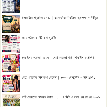
ইসলামিক স্ট্যাটাস ২০২৬ | হৃদয়ছোঁয়া স্ট্যাটাস, ক্যাপশন ও উক্তি
মেয়ে পটানোর মিষ্টি কথা চ্যাটিং
জন্মদিনের শুভেচ্ছা ২০২৬ | সেরা শুভেচ্ছা বার্তা, স্ট্যাটাস ও SMS
মেয়ে পটানোর মিষ্টি কথা মেসেজ | ১০০+ রোমান্টিক ও মিষ্টি SMS
রাগী মেয়েদের পটানোর উপায় | ১০০+ মিষ্টি ও ভদ্র এসএমএস ২০২৬