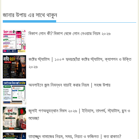
জানার উপায় এর সাথে থাকুন
বিকাশ লোন কী? বিকাশ থেকে লোন নেওয়ার নিয়ম ২০২৬
কষ্টের স্ট্যাটাস | ১০০+ হৃদয়ছোঁয়া কষ্টের স্ট্যাটাস, ক্যাপশন ও উক্তি
২০২৬
অনলাইনে জন্ম নিবন্ধন যাচাই করার নিয়ম | সহজ উপায়
জুলাই গণঅভ্যুত্থান দিবস ২০২৬ | ইতিহাস, তাৎপর্য, স্ট্যাটাস, ছন্দ ও
শুভেচ্ছা
তাহাজ্জুদ নামাজের নিয়ম, সময়, নিয়ত ও ফজিলত | কত রাকাত?