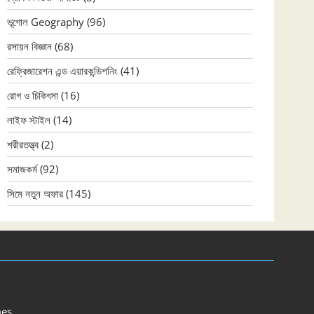
ভূগোল Geography
(96)
রসায়ন বিজ্ঞান
(68)
রেফ্রিজারেশন এন্ড এয়ারকন্ডিশনিং
(41)
রোগ ও চিকিৎসা
(16)
লাইফ স্টাইল
(14)
শরীরতত্ত্ব
(2)
সমাজকর্ম
(92)
সিমে নতুন ‍অফার
(145)
es