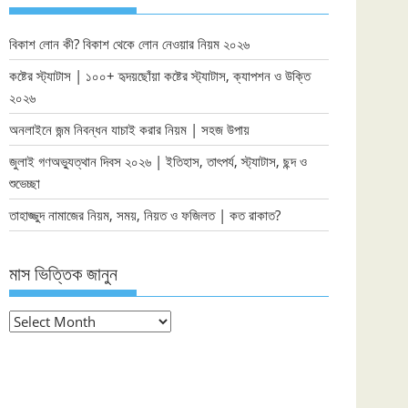
বিকাশ লোন কী? বিকাশ থেকে লোন নেওয়ার নিয়ম ২০২৬
কষ্টের স্ট্যাটাস | ১০০+ হৃদয়ছোঁয়া কষ্টের স্ট্যাটাস, ক্যাপশন ও উক্তি
২০২৬
অনলাইনে জন্ম নিবন্ধন যাচাই করার নিয়ম | সহজ উপায়
জুলাই গণঅভ্যুত্থান দিবস ২০২৬ | ইতিহাস, তাৎপর্য, স্ট্যাটাস, ছন্দ ও
শুভেচ্ছা
তাহাজ্জুদ নামাজের নিয়ম, সময়, নিয়ত ও ফজিলত | কত রাকাত?
মাস ভিত্তিক জানুন
মাস
ভিত্তিক
জানুন