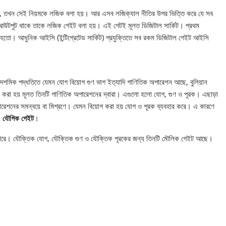
া যায়, তখন সেই নিয়মকে লজিক বলা হয়। আর এসব লজিক্যাল নীতির উপর ভিত্তি করে যে সব
 আউটপুট থাকে তাকে লজিক গেইট বলা হয়। এই গেটই মূলত ডিজিটাল সার্কিট। প্রথম
করা হতাে। আধুনিক আইসি (ইন্টিগ্রেটেড সার্কিট) প্রযুক্তিতে সব রকম ডিজিটাল গেইট আইসি
শমিক পদ্ধতিতে যেমন যােগ বিয়ােগ গুণ ভাগ ইত্যাদি গাণিতিক অপারেশন আছে, বুলিয়ান
 করা হয় মূলত তিনটি গাণিতিক অপারেশনের দ্বারা। এগুলাে হলাে যােগ, গুণ ও পূরক। এছাড়া
েশনের সমন্বয়ে বা মিশ্রণে। যেমন বিয়ােগ করা হয় যােগ ও পূরক ব্যবহার করে। এ কারণে
.
যৌগিক গেইট
।
ারে। যৌক্তিক যােগ, যৌক্তিক গুণ ও যৌক্তিক পূরকের জন্য তিনটি মৌলিক গেইট আছে।