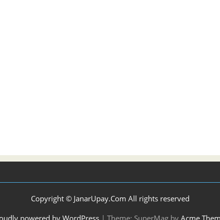
Copyright © JanarUpay.Com All rights reserved
oudly powered by WordPress
|
Theme: SuperMag by
Acme Them