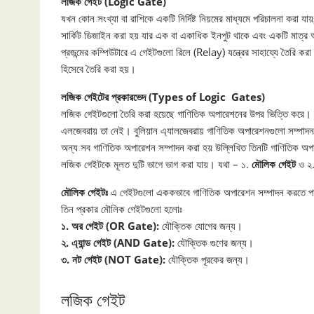
লজিক গেইট (Logic Gate)
যখন কোন সংখ্যা বা রাশিকে একটি নির্দিষ্ট নিয়মের মাধ্যমে পরিচালনা কর
সার্কিট ডিজাইন করা হয় যার এক বা একাধিক ইনপুট থাকে এবং একটি মাত্র
প্রজন্মের কম্পিউটারে এ গেইটগুলাে রিলে (Relay) যন্ত্রের সাহায্যে তৈরি 
হিসেবে তৈরি করা হয়।
লজিক গেইটের প্রকারভেদ (Types of Logic Gates)
লজিক গেইটগুলাে তৈরি করা হয়েছে গাণিতিক অপারেশনের উপর ভিত্তি করে। দ
এলজেবরায় তা নেই। বুলিয়ান এ্যালজেবরায় গাণিতিক অপারেশনগুলাে সম্পাদন
অন্য সব গাণিতিক অপারেশন সম্পাদন করা হয় উল্লিখিত তিনটি গাণিতিক অপার
লজিক গেইটকে মূলত দুটি ভাগে ভাগ করা যায়। যথা – ১.
মৌলিক গেইট
ও ২
মৌলিক গেইটঃ
এ গেইটগুলাে এককভাবে গাণিতিক অপারেশন সম্পাদন করতে প
তিন প্রকার মৌলিক গেইটগুলাে হলােঃ
১.
অর গেইট (OR Gate):
যৌক্তিক যােগের জন্য।
২. এ্যান্ড গেইট (AND Gate):
যৌক্তিক গুণের জন্য।
৩. নট গেইট (NOT Gate):
যৌক্তিক পূরকের জন্য।
লজিক গেইট