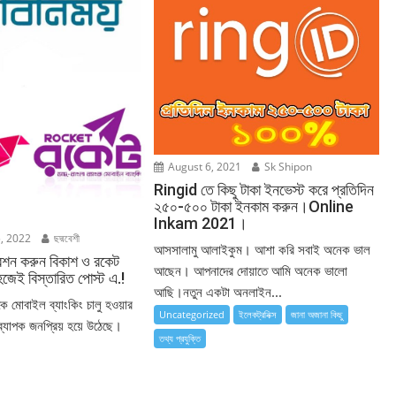
August 6, 2021
Sk Shipon
Ringid তে কিছু টাকা ইনভেস্ট করে প্রতিদিন
২৫০-৫০০ টাকা ইনকাম করুন।Online
Inkam 2021।
, 2022
ছদ্মবেশী
আসসালামু আলাইকুম। আশা করি সবাই অনেক ভাল
্রেশন করুন বিকাশ ও রকেট
আছেন। আপনাদের দোয়াতে আমি অনেক ভালো
হজেই বিস্তারিত পোস্ট এ.!
আছি।নতুন একটা অনলাইন...
কে মোবাইল ব্যাংকিং চালু হওয়ার
Uncategorized
ইলেকট্রনিক্স
জানা অজানা কিছু
ব্যাপক জনপ্রিয় হয়ে উঠেছে।
তথ্য প্রযুক্তি