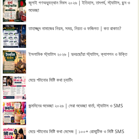
জুলাই গণঅভ্যুত্থান দিবস ২০২৬ | ইতিহাস, তাৎপর্য, স্ট্যাটাস, ছন্দ ও
শুভেচ্ছা
তাহাজ্জুদ নামাজের নিয়ম, সময়, নিয়ত ও ফজিলত | কত রাকাত?
ইসলামিক স্ট্যাটাস ২০২৬ | হৃদয়ছোঁয়া স্ট্যাটাস, ক্যাপশন ও উক্তি
মেয়ে পটানোর মিষ্টি কথা চ্যাটিং
জন্মদিনের শুভেচ্ছা ২০২৬ | সেরা শুভেচ্ছা বার্তা, স্ট্যাটাস ও SMS
মেয়ে পটানোর মিষ্টি কথা মেসেজ | ১০০+ রোমান্টিক ও মিষ্টি SMS