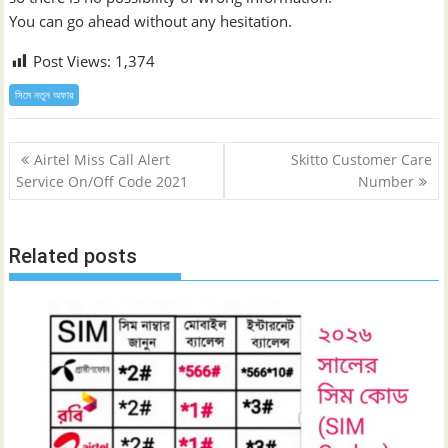
You can go ahead without any hesitation.
Post Views:
1,374
সিমে নতুন ‍অফার
Post
Airtel Miss Call Alert
Skitto Customer Care
navigation
Service On/Off Code 2021
Number
Related posts