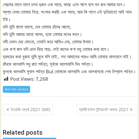
প্রেমের তালে তালে চলব দুজন এক সাথে, কাছে এসে পাশে বসে মন রাখ আমার মনে।
স্বপ্ন দেখব তোমায় নিয়ে. সংসার করছি এক সাথে, আর কি লাগে এই দুনিয়াতে! আই লাভ
ইউ।
যদি তুমি বাসো ভালো, দেব তোমায় চাঁদের আলো,
যদি তুমি আমায় ভাবো আপন, হবো তোমার মনের মতন।
নদী যেমন দেয় মোহনা, তেমনি করে আমিও দেব, তোমার উপমা।
এক কণা জল যদি চোখ দিয়ে পড়ে. সেই জলের কণা শুধু তোমার কথা বলে।
হ্রদয়ের কথা বুঝনা তুমি মুখে বলি তাই.. শত আঘাতের পরেও আমি তোমায় ভালবেসে যাই।
চাঁদকে ভালবাসি শুধু রাত পর্যন্ত, সূর্যকে ভালোবাসি দিন পর্যন্ত।
ফুলকে ভালবাসি সুবাস পর্যন্ত But তোমাকে ভালবাসি এবং ভালবাসবো শেষ নিশ্বাস পর্যন্ত।
Post Views:
7,268
বাংলা সকল এসএমএস
Post
ইংরেজি নববর্ষ 2021 SMS
গ্রামীণফোন ইন্টারনেট অফার 2021
navigation
Related posts