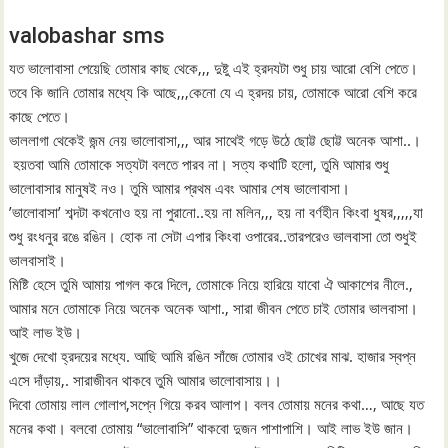
valobashar sms
যত ভালোবাসা পেয়েছি তোমার কাছ থেকে,,, দুষ্টু এই হ্রদযটা শুধু চায় আরো বেশি পেতে।
তবে কি জানি তোমার মধ্যে কি আছে,,,কেনো যে এ হ্রদয় চায়, তোমাকে আরো বেশি করে
কাছে পেতে।
ভাললাগা থেকেই জন্ম নেয় ভালোবাসা,,, আর সাথেই গড়ে উঠে ছোট্ট ছোট্ট অনেক আশা..।
হয়তবা আমি তোমাকে সত্যটা বলতে পারব না। সত্য কথাটি হলো, তুমি আমার শুধু
ভালোবাসার মানুষই নও। তুমি আমার প্রথম এবং আমার শেষ ভালোবাসা।
’ভালোবাসা’ শব্দটা কখনোও হয় না পুরানো..হয় না মলিন,,, হয় না বর্ণহীন কিংবা ধুষর,,,,,যা
শুধু রংধনুর রঙে রঙিন। হোক না সেটা এপার কিংবা ওপারের..তারপরেও ভালবাসা তো শুধুই
ভালবাসাই।
মিষ্টি হেসে তুমি আমায় পাগল করে দিলে, তোমাকে নিয়ে হারিয়ে যাবো ঐ আকাশের নীলে.,
আমার মনে তোমাকে নিয়ে অনেক অনেক আশা., সারা জীবন পেতে চাই তোমার ভালবাসা।
আই লাভ ইউ।
খুজে দেখো হ্রদয়ের মধ্যে. আছি আমি রঙিন সাঁজে তোমার ওই চোখের মাঝ. হাজার স্বপ্ন
এসে দাঁড়ায়,. সারাজীবন থাকবে তুমি আমার ভালোবাসায়।।
দিবো তোমায় লাল গোলাপ,সপ্নে গিয়ে করব আলাপ। বলব তোমায় মনের কথা…, আছে যত
মনের কথা। বলবো তোমায় “ভালোবাসি” থাকবো দুজন পাশাপাশি। আই লাভ ইউ জান।