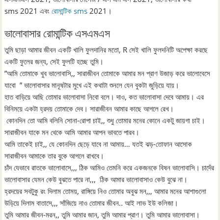
sms 2021 এবং
রোমান্টিক sms
2021।
ভালোবাসার রোমান্টিক এসএমএস
তুমি ছাড়া আমার জীবন একটি খালি ফুলদানির মতো, R সেই খালি ফুলদনিটি অপেক্ষা করছে
একটি ফুলের জন্য, সেই ফুলটি হচ্ছে তুমি।
”আমি তোমাকে খুব ভালোবাসি,, সারাজীবন তোমাকে আমার মন প্রাণ উজাড় করে ভালোবেসে
যাবো ” ভালোবাসার মানূষটার মুখে এই কথাটা শুনলে যেন বুকটা জুড়িয়ে যায়।
হাত বাড়িয়ে আছি তোমার ভালোবাসা নিবো বলে। দাও, কত ভালোবাসা দেবে আমায়। এর
বিনিময়ে একটা হ্রদয় তোমাকে দেব। সারাজীবন আমার কাছে আগলে রেখ।
কোনদিন তো আমি বলিনি সোনা-রোপা চাই,, শুধু তোমার মনের কোনে একটু জায়গা চাই।
সারাজীবন যাকে মন থেকে আমি আমার আপন ভাবতে পারব।
আমি তাকেই চাই,, যে কোনদিন ছেড়ে যাবে না আমায়… যতই ঝড়-তোফান আসোক
সারাজীবন আমাকে তার বুকে আগলে রাখবে।
চাঁদ যেভাবে রাতকে ভালোবাসে,,, ঠিক আমিও তেমনি করে একজনকে বিষন ভালোবাসি। চাদেঁর
ভালোবাসার যেমন কেউ বুঝতে পারে না,,, ঠিক আমার ভালোবাসাও কেউ বুঝে না।
হ্রদয়ের সবটুকু রং দিলাম তোময়, রাঙ্গিয়ে নিও তোমার অবুঝ মন,,, আমার মনের আশাগুলো
উড়িয়ে দিলাম বাতাসে,,, সাঁজিয়ে নাও তোমার জীবন.. আই লাভ ইউ কলিজা।
তুমি আমার জীবন-মরন,, তুমি আমার জান, তুমি আমার প্রাণ। তুমি আমার ভালোবাসা।