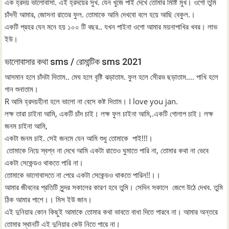
এক হ্রদয় ভালোবাসা. এই হ্রদয়ের সুখ. যেন খুজে পাই দেখে তোমার মিষ্টি মুখ। ওগো ‍তুমি
চাঁদনী আমার, জোসনা রাতের ফুল. তোমাকে আমি দেখবো বলে হয়ে আছি বেকুল.।
একটি প্রহর যেন মনে হয় ১০০ টি বছর.. যখন পাইনা ওগো আমার ময়নাপাখির খবর। লাভ
ইউ।
ভালোবাসার কথা sms / রোমান্টিক sms 2021
আসমান হলে চাঁদটা দিতাম.. মেঘ হলে বৃষ্টি ঝড়াতাম. ফুল হলে সেীরভ ছড়াতাম…. পাখি হলে
গান শুনাতাম।
R আমি হ্রদয়হীনা হলে ভালো না বেসে কষ্ট দিতাম। I love you jan.
লক্ষ তারা চাইনা আমি, একটি চাঁদ চাই। লক্ষ ফুল চাইনা আমি,.একটি গোলাপ চাই। লক্ষ
জনম চাইনা আমি,
একটা জনম চাই. সেই জনমে যেন আমি শুধু তোমাকে পাই!!!।
তোমাকে নিয়ে স্বপ্ন না দেখে আমি একটা রাতেও ঘুমাতে পারি না, তোমার কথা না ভেবে
একটা সেকেন্ডও থাকতে পারি না।
তোমাকে ভালোবাসতে না পেরে একটা সেকেন্ডও থাকতে পারিন!!।।
আমার জীবনের প্রতিটি সুন্দর সকালের কারণ হবে তুমি। সেদিন সকালে জেগে উঠে দেখব. তুমি
ঠিক আমার পাশে।। মিস ইউ জান।
এই দুনিয়ার কোন কিছুই আমাকে তোমার কথা ভাবতে বাধা দিতে পারবে না। আমার অন্তরে
তোমার স্থানটি এই দুনিয়ার কেউ নিতে পারে না।