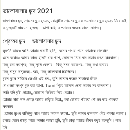
ভালোবাসার ছন্দ 2021
ভালোবাসর ছন্দ, প্রেমের ছন্দ ২০২১, রোমান্টিক প্রেমের ছন্দ ও ভালোবাসর ছন্দ ২০২১ নিয়ে এই
অনুচ্ছেদটি সাজানো হয়েছে। আশা করি, আপনাদের অনেক ভালো লাগবে।
প্রেমের ছন্দ । ভালোবাসার ছন্দ
ভুলেনি আজও আমি তোমার মায়াবী হাসি,, আমার গাওয়া গানে তোমাকে ভালবাসি।
এসে আবারও আমার কাছে হাতটা ধরে পাশে, তোমাকে নিয়ে যাব আমার রঙিন দুনিয়াতে।
কিছু রাত স্বপ্নের, কিছু স্মৃতি বেদনার। কিছু সময় আবেগের.. কিছু কথা হৃদয়ের।
কিছু মানুষ অন্তরের,, আর, কিছু ভালোবাসা চিরদিনের।
ফুলে ফুলে সাজিয়ে রেখেছি এই মন,, তুমি আসলে দুজনে সাজাবো জীবন।
চোখ ভরা স্বপ্ন বুক ভরা আশা. Tumi প্রিয় আসলে দেবো আমার সব ভালবাসা।
আমি যদি বৃষ্টি হোতাম,,তোমাকে ভিজিয়ে দিয়ে যেতাম।
তোমার সারা অঙ্গ জোড়ে আমায় জড়িয়ে নিতা,, কষ্ট তোমায় পাইতো গো ভয় দুরে থাকতো
সবসময়
তোমার মুখের হাসিটুকু লাগে আমার অনেক ভালো.. তুমি আমার ভালবাসা বেঁচে থাকার আলো।
রাজার যেমন রাজ্য আছে আমার আছো তুমি, তুমি ছাড়া আমার জীবন শুধুই মরুভুমি। লাভ
ইউ।