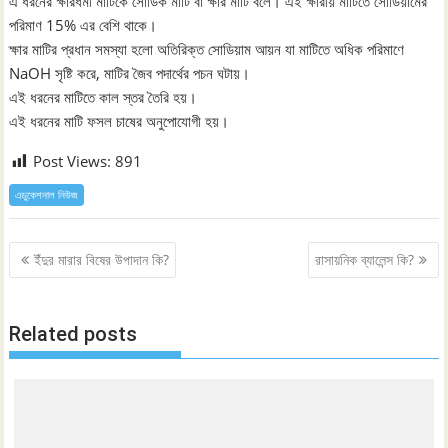
এ ধরনের ক্ষারধর্মী মাটিকে সোডিক মাটি বা ক্ষার মাটি বলে। এই ক্ষারীয় মাটিতে সোডিয়ামের
পরিমাণ 15% এর বেশি থাকে।
ক্ষার মাটির প্রধান সমস্যা হলো অতিরিক্ত সোডিয়াম আয়ন যা মাটিতে অধিক পরিমাণে
NaOH সৃষ্টি করে, মাটির জৈব পদার্থের পচন ঘটায়।
এই ধরনের মাটিতে কাল স্তর তৈরি হয়।
এই ধরনের মাটি ফসল চাষের অনুপোযোগী হয়।
Post Views:
891
এডুকেশনাল নিউজ
Post
ইঁদুর মারার বিষের উপাদান কি?
রাসায়নিক ব্যালেন্স কি?
navigation
Related posts