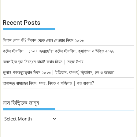
Recent Posts
বিকাশ লোন কী? বিকাশ থেকে লোন নেওয়ার নিয়ম ২০২৬
কষ্টের স্ট্যাটাস | ১০০+ হৃদয়ছোঁয়া কষ্টের স্ট্যাটাস, ক্যাপশন ও উক্তি ২০২৬
অনলাইনে জন্ম নিবন্ধন যাচাই করার নিয়ম | সহজ উপায়
জুলাই গণঅভ্যুত্থান দিবস ২০২৬ | ইতিহাস, তাৎপর্য, স্ট্যাটাস, ছন্দ ও শুভেচ্ছা
তাহাজ্জুদ নামাজের নিয়ম, সময়, নিয়ত ও ফজিলত | কত রাকাত?
মাস ভিত্তিক জানুন
মাস
ভিত্তিক
জানুন