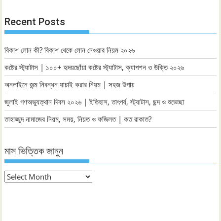
Recent Posts
বিকাশ লোন কী? বিকাশ থেকে লোন নেওয়ার নিয়ম ২০২৬
কষ্টের স্ট্যাটাস | ১০০+ হৃদয়ছোঁয়া কষ্টের স্ট্যাটাস, ক্যাপশন ও উক্তি ২০২৬
অনলাইনে জন্ম নিবন্ধন যাচাই করার নিয়ম | সহজ উপায়
জুলাই গণঅভ্যুত্থান দিবস ২০২৬ | ইতিহাস, তাৎপর্য, স্ট্যাটাস, ছন্দ ও শুভেচ্ছা
তাহাজ্জুদ নামাজের নিয়ম, সময়, নিয়ত ও ফজিলত | কত রাকাত?
মাস ভিত্তিক জানুন
মাস
ভিত্তিক
জানুন