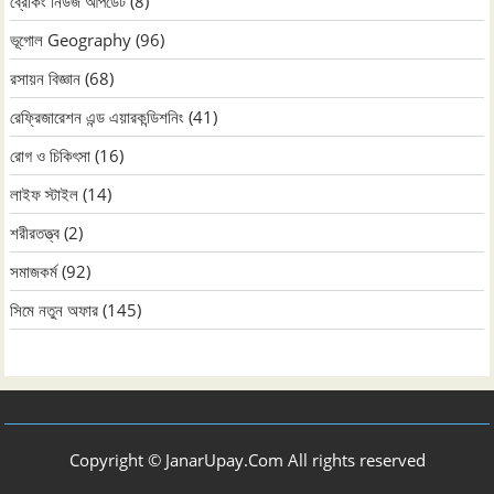
ব্রেকিং নিউজ আপডেট
(8)
ভূগোল Geography
(96)
রসায়ন বিজ্ঞান
(68)
রেফ্রিজারেশন এন্ড এয়ারকন্ডিশনিং
(41)
রোগ ও চিকিৎসা
(16)
লাইফ স্টাইল
(14)
শরীরতত্ত্ব
(2)
সমাজকর্ম
(92)
সিমে নতুন ‍অফার
(145)
Copyright © JanarUpay.Com All rights reserved