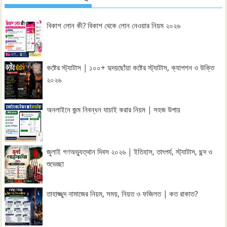
বিকাশ লোন কী? বিকাশ থেকে লোন নেওয়ার নিয়ম ২০২৬
কষ্টের স্ট্যাটাস | ১০০+ হৃদয়ছোঁয়া কষ্টের স্ট্যাটাস, ক্যাপশন ও উক্তি
২০২৬
অনলাইনে জন্ম নিবন্ধন যাচাই করার নিয়ম | সহজ উপায়
জুলাই গণঅভ্যুত্থান দিবস ২০২৬ | ইতিহাস, তাৎপর্য, স্ট্যাটাস, ছন্দ ও
শুভেচ্ছা
তাহাজ্জুদ নামাজের নিয়ম, সময়, নিয়ত ও ফজিলত | কত রাকাত?