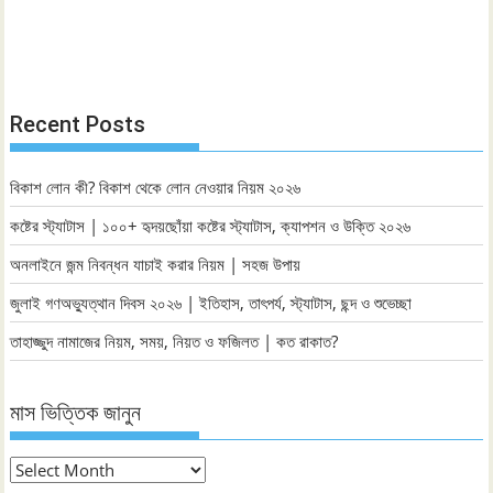
Recent Posts
বিকাশ লোন কী? বিকাশ থেকে লোন নেওয়ার নিয়ম ২০২৬
কষ্টের স্ট্যাটাস | ১০০+ হৃদয়ছোঁয়া কষ্টের স্ট্যাটাস, ক্যাপশন ও উক্তি ২০২৬
অনলাইনে জন্ম নিবন্ধন যাচাই করার নিয়ম | সহজ উপায়
জুলাই গণঅভ্যুত্থান দিবস ২০২৬ | ইতিহাস, তাৎপর্য, স্ট্যাটাস, ছন্দ ও শুভেচ্ছা
তাহাজ্জুদ নামাজের নিয়ম, সময়, নিয়ত ও ফজিলত | কত রাকাত?
মাস ভিত্তিক জানুন
মাস