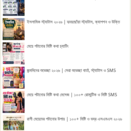
ইসলামিক স্ট্যাটাস ২০২৬ | হৃদয়ছোঁয়া স্ট্যাটাস, ক্যাপশন ও উক্তি
মেয়ে পটানোর মিষ্টি কথা চ্যাটিং
জন্মদিনের শুভেচ্ছা ২০২৬ | সেরা শুভেচ্ছা বার্তা, স্ট্যাটাস ও SMS
মেয়ে পটানোর মিষ্টি কথা মেসেজ | ১০০+ রোমান্টিক ও মিষ্টি SMS
রাগী মেয়েদের পটানোর উপায় | ১০০+ মিষ্টি ও ভদ্র এসএমএস ২০২৬