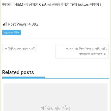
উদাহরণ : H&M এর পোষাকে C&A এর লেবেল লাগানো অথবা button লাগানো।
Post Views:
4,392
এডুকেশনাল নিউজ
Post
ট্রপিক চলন কাকে বলে?
ভালোবাসার পিক, পিকচার, ছবি, ফটো,
navigation
কালেকশন ডাউনলোড
Related posts
খ দিয়ে শব্দ গঠন