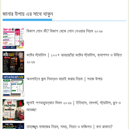
জানার উপায় এর সাথে থাকুন
বিকাশ লোন কী? বিকাশ থেকে লোন নেওয়ার নিয়ম ২০২৬
কষ্টের স্ট্যাটাস | ১০০+ হৃদয়ছোঁয়া কষ্টের স্ট্যাটাস, ক্যাপশন ও উক্তি
২০২৬
অনলাইনে জন্ম নিবন্ধন যাচাই করার নিয়ম | সহজ উপায়
জুলাই গণঅভ্যুত্থান দিবস ২০২৬ | ইতিহাস, তাৎপর্য, স্ট্যাটাস, ছন্দ ও
শুভেচ্ছা
তাহাজ্জুদ নামাজের নিয়ম, সময়, নিয়ত ও ফজিলত | কত রাকাত?