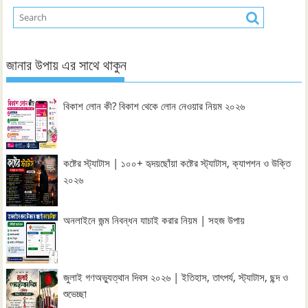
জানার উপায় এর সাথে থাকুন
বিকাশ লোন কী? বিকাশ থেকে লোন নেওয়ার নিয়ম ২০২৬
কষ্টের স্ট্যাটাস | ১০০+ হৃদয়ছোঁয়া কষ্টের স্ট্যাটাস, ক্যাপশন ও উক্তি
২০২৬
অনলাইনে জন্ম নিবন্ধন যাচাই করার নিয়ম | সহজ উপায়
জুলাই গণঅভ্যুত্থান দিবস ২০২৬ | ইতিহাস, তাৎপর্য, স্ট্যাটাস, ছন্দ ও
শুভেচ্ছা