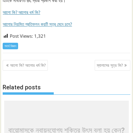
এটিকে সাধারণত θc দ্বারা প্রকাশ করা হয়।
আলো কি? আলোর ধর্ম কি?
আলোর নিয়মিত প্রতিফলন কয়টি সূত্র মেনে চলে?
Post Views:
1,321
পদার্থ বিজ্ঞান
Post
আলো কি? আলোর ধর্ম কি?
ম্যালাসের সূত্র কি?
navigation
Related posts
বায়োমাসকে নবায়নযোগ্য শক্তির উৎস বলা হয় কেন?