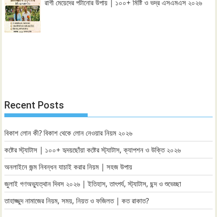
রাগী মেয়েদের পটানোর উপায় | ১০০+ মিষ্টি ও ভদ্র এসএমএস ২০২৬
Recent Posts
বিকাশ লোন কী? বিকাশ থেকে লোন নেওয়ার নিয়ম ২০২৬
কষ্টের স্ট্যাটাস | ১০০+ হৃদয়ছোঁয়া কষ্টের স্ট্যাটাস, ক্যাপশন ও উক্তি ২০২৬
অনলাইনে জন্ম নিবন্ধন যাচাই করার নিয়ম | সহজ উপায়
জুলাই গণঅভ্যুত্থান দিবস ২০২৬ | ইতিহাস, তাৎপর্য, স্ট্যাটাস, ছন্দ ও শুভেচ্ছা
তাহাজ্জুদ নামাজের নিয়ম, সময়, নিয়ত ও ফজিলত | কত রাকাত?