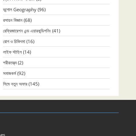
ভূগোল Geography
(96)
রসায়ন বিজ্ঞান
(68)
রেফ্রিজারেশন এন্ড এয়ারকন্ডিশনিং
(41)
রোগ ও চিকিৎসা
(16)
লাইফ স্টাইল
(14)
শরীরতত্ত্ব
(2)
সমাজকর্ম
(92)
সিমে নতুন ‍অফার
(145)
es