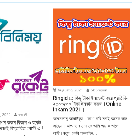
August 6, 2021
Sk Shipon
Ringid তে কিছু টাকা ইনভেস্ট করে প্রতিদিন
২৫০-৫০০ টাকা ইনকাম করুন।Online
Inkam 2021।
, 2022
ছদ্মবেশী
আসসালামু আলাইকুম। আশা করি সবাই অনেক ভাল
্রেশন করুন বিকাশ ও রকেট
আছেন। আপনাদের দোয়াতে আমি অনেক ভালো
হজেই বিস্তারিত পোস্ট এ.!
আছি।নতুন একটা অনলাইন...