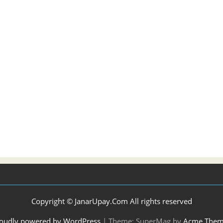
Copyright © JanarUpay.Com All rights reserved
oudly powered by WordPress
|
Theme: SuperMag by
Acme Them