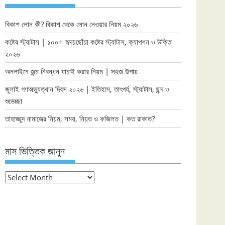
বিকাশ লোন কী? বিকাশ থেকে লোন নেওয়ার নিয়ম ২০২৬
কষ্টের স্ট্যাটাস | ১০০+ হৃদয়ছোঁয়া কষ্টের স্ট্যাটাস, ক্যাপশন ও উক্তি
২০২৬
অনলাইনে জন্ম নিবন্ধন যাচাই করার নিয়ম | সহজ উপায়
জুলাই গণঅভ্যুত্থান দিবস ২০২৬ | ইতিহাস, তাৎপর্য, স্ট্যাটাস, ছন্দ ও
শুভেচ্ছা
তাহাজ্জুদ নামাজের নিয়ম, সময়, নিয়ত ও ফজিলত | কত রাকাত?
মাস ভিত্তিক জানুন
মাস
ভিত্তিক
জানুন