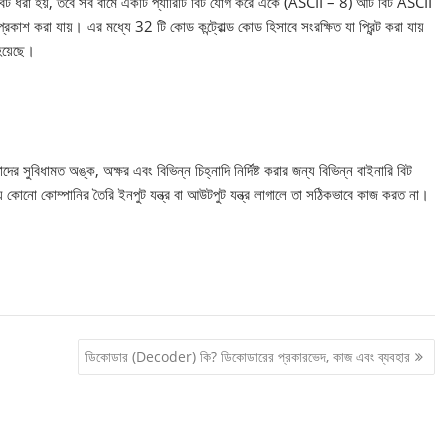
 বিট ধরা হয়, তবে সর্ব বামে একটি প্যারিটি বিট যোগ করে একে (ASCII – 8) আট বিট ASCII
শ করা যায়। এর মধ্যে 32 টি কোড কন্ট্রোল্ড কোড হিসাবে সংরক্ষিত যা প্রিন্ট করা যায়
 হয়েছে।
দের সুবিধামত অঙ্ক, অক্ষর এবং বিভিন্ন চিহ্নাদি নির্দিষ্ট করার জন্য বিভিন্ন বাইনারি বিট
কোনো কোম্পানির তৈরি ইনপুট যন্ত্র বা আউটপুট যন্ত্র লাগালে তা সঠিকভাবে কাজ করত না।
ডিকোডার (Decoder) কি? ডিকোডারের প্রকারভেদ, কাজ এবং ব্যবহার