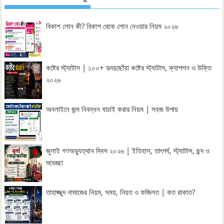
বিকাশ লোন কী? বিকাশ থেকে লোন নেওয়ার নিয়ম ২০২৬
কষ্টের স্ট্যাটাস | ১০০+ হৃদয়ছোঁয়া কষ্টের স্ট্যাটাস, ক্যাপশন ও উক্তি
২০২৬
অনলাইনে জন্ম নিবন্ধন যাচাই করার নিয়ম | সহজ উপায়
জুলাই গণঅভ্যুত্থান দিবস ২০২৬ | ইতিহাস, তাৎপর্য, স্ট্যাটাস, ছন্দ ও
শুভেচ্ছা
তাহাজ্জুদ নামাজের নিয়ম, সময়, নিয়ত ও ফজিলত | কত রাকাত?