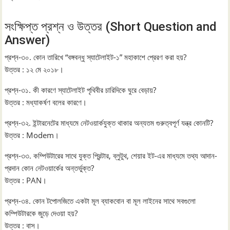
সংক্ষিপ্ত প্রশ্ন ও উত্তর (Short Question and
Answer)
প্রশ্ন-৩০. কোন তারিখে “বঙ্গবন্ধু স্যাটেলাইট-১” মহাকাশে প্রেরণ করা হয়?
উত্তর : ১২ মে ২০১৮।
প্রশ্ন-৩১. কী কারণে স্যাটেলাইট পৃথিবীর চারিদিকে ঘুরে বেড়ায়?
উত্তর : মধ্যাকর্ষণ বলের কারণে।
প্রশ্ন-৩২. ইন্টারনেটের মাধ্যমে নেটওয়ার্কযুক্ত থাকার অন্যতম গুরুত্বপূর্ণ যন্ত্র কোনটি?
উত্তর : Modem।
প্রশ্ন-৩৩. কম্পিউটারের সাথে যুক্ত প্রিন্টার, ব্লুটুথ, শেয়ার ইট-এর মাধ্যমে তথ্য আদান-
প্রদান কোন নেটওয়ার্কের অন্তর্ভুক্ত?
উত্তর : PAN।
প্রশ্ন-৩৪. কোন টপোলজিতে একটা মূল ব্যাকবোন বা মূল লাইনের সাথে সবগুলো
কম্পিউটারকে জুড়ে দেওয়া হয়?
উত্তর : বাস।