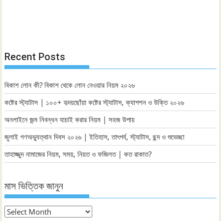
Recent Posts
বিকাশ লোন কী? বিকাশ থেকে লোন নেওয়ার নিয়ম ২০২৬
কষ্টের স্ট্যাটাস | ১০০+ হৃদয়ছোঁয়া কষ্টের স্ট্যাটাস, ক্যাপশন ও উক্তি ২০২৬
অনলাইনে জন্ম নিবন্ধন যাচাই করার নিয়ম | সহজ উপায়
জুলাই গণঅভ্যুত্থান দিবস ২০২৬ | ইতিহাস, তাৎপর্য, স্ট্যাটাস, ছন্দ ও শুভেচ্ছা
তাহাজ্জুদ নামাজের নিয়ম, সময়, নিয়ত ও ফজিলত | কত রাকাত?
মাস ভিত্তিক জানুন
মাস