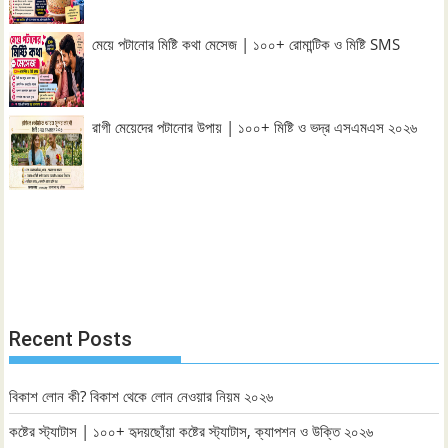
মেয়ে পটানোর মিষ্টি কথা মেসেজ | ১০০+ রোমান্টিক ও মিষ্টি SMS
রাগী মেয়েদের পটানোর উপায় | ১০০+ মিষ্টি ও ভদ্র এসএমএস ২০২৬
Recent Posts
বিকাশ লোন কী? বিকাশ থেকে লোন নেওয়ার নিয়ম ২০২৬
কষ্টের স্ট্যাটাস | ১০০+ হৃদয়ছোঁয়া কষ্টের স্ট্যাটাস, ক্যাপশন ও উক্তি ২০২৬