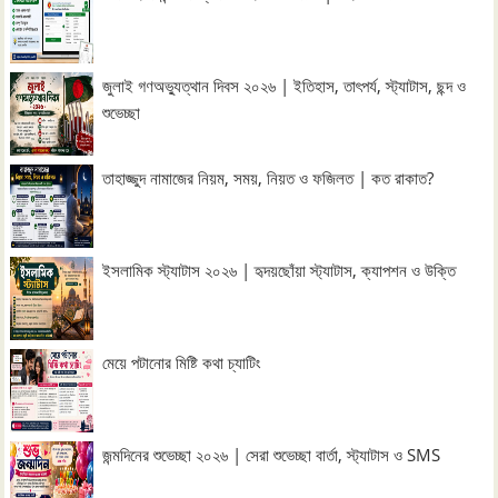
জুলাই গণঅভ্যুত্থান দিবস ২০২৬ | ইতিহাস, তাৎপর্য, স্ট্যাটাস, ছন্দ ও
শুভেচ্ছা
তাহাজ্জুদ নামাজের নিয়ম, সময়, নিয়ত ও ফজিলত | কত রাকাত?
ইসলামিক স্ট্যাটাস ২০২৬ | হৃদয়ছোঁয়া স্ট্যাটাস, ক্যাপশন ও উক্তি
মেয়ে পটানোর মিষ্টি কথা চ্যাটিং
জন্মদিনের শুভেচ্ছা ২০২৬ | সেরা শুভেচ্ছা বার্তা, স্ট্যাটাস ও SMS