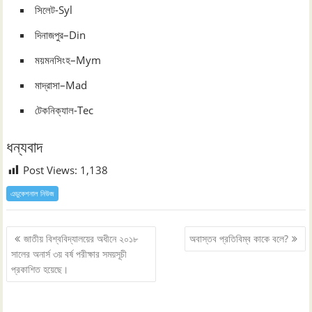
সিলেট-Syl
দিনাজপুর–Din
ময়মনসিংহ–Mym
মাদ্রাসা–Mad
টেকনিক্যাল-Tec
ধন্যবাদ
Post Views:
1,138
এডুকেশনাল নিউজ
Post
জাতীয় বিশ্ববিদ্যালয়ের অধীনে ২০১৮
অবাস্তব প্রতিবিম্ব কাকে বলে?
navigation
সালের অনার্স ৩য় বর্ষ পরীক্ষার সময়সূচী
প্রকাশিত হয়েছে।