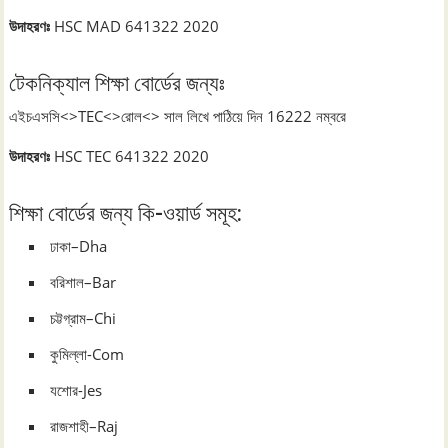
উদাহরণঃ
HSC MAD 641322 2020
টেকনিক্যাল শিক্ষা বোর্ডের জন্যঃ
এইচএসসি<>TEC<>রোল<> সাল লিখে পাঠিয়ে দিন 16222 নম্বরে
উদাহরণঃ
HSC TEC 641322 2020
শিক্ষা বোর্ডের জন্য কি-ওয়ার্ড সমূহ:
ঢাকা–Dha
বরিশাল–Bar
চট্টগ্রাম–Chi
কুমিল্লা-Com
যশোর-Jes
রাজশাহী–Raj