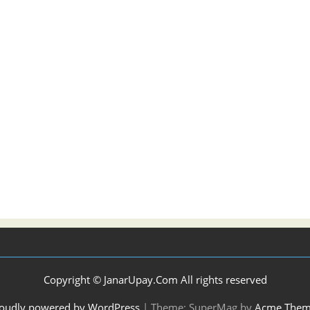
Copyright © JanarUpay.Com All rights reserved
oudly powered by WordPress
|
Theme: SuperMag by
Acme Them