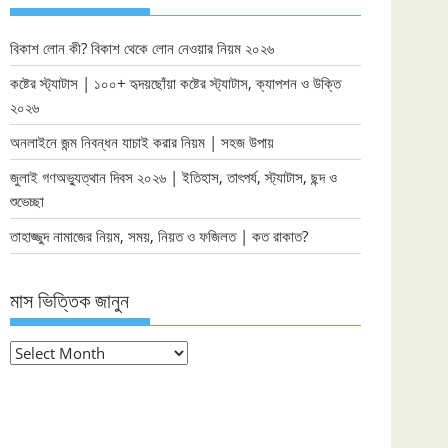
বিকাশ লোন কী? বিকাশ থেকে লোন নেওয়ার নিয়ম ২০২৬
কষ্টের স্ট্যাটাস | ১০০+ হৃদয়ছোঁয়া কষ্টের স্ট্যাটাস, ক্যাপশন ও উক্তি
২০২৬
অনলাইনে জন্ম নিবন্ধন যাচাই করার নিয়ম | সহজ উপায়
জুলাই গণঅভ্যুত্থান দিবস ২০২৬ | ইতিহাস, তাৎপর্য, স্ট্যাটাস, ছন্দ ও
শুভেচ্ছা
তাহাজ্জুদ নামাজের নিয়ম, সময়, নিয়ত ও ফজিলত | কত রাকাত?
মাস ভিত্তিক জানুন
মাস
ভিত্তিক
জানুন