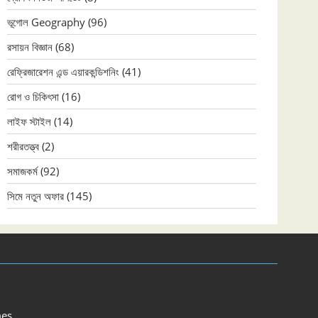
ভূগোল Geography
(96)
রসায়ন বিজ্ঞান
(68)
রেফ্রিজারেশন এন্ড এয়ারকন্ডিশনিং
(41)
রোগ ও চিকিৎসা
(16)
লাইফ স্টাইল
(14)
শরীরতত্ত্ব
(2)
সমাজকর্ম
(92)
সিমে নতুন ‍অফার
(145)
es