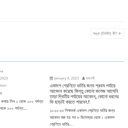
অঙ্ক (ডিজিট) কী?
 2023
January 9, 2023
ছদ্মবেশী
একাদশ শ্রেণিতে ভর্তির জন্য প্রথম পর্যায়ে
ibon
আবেদন করেছে কিন্তু কোনো কলেজ আসেনি
০০
তাড়া দ্বিতীয় পর্যায়ের আবেদন, কোনো ধরনের
 কথায় লিখ ১ থেকে ১০০ পর্যন্ত
ফি ছাড়াই করতে পারবেন.!
থেকে ১০০ পর্যন্ত...
২০২২-২৩ শিক্ষাবর্ষ একাদশ শ্রেণিতে ভর্তির জন্য
আবেদন শুরু হয় গত ৮ ডিসেম্বর থেকে। একাদশ
শ্রেণিতে ভর্তির...