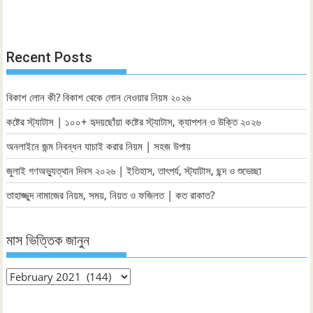
Recent Posts
বিকাশ লোন কী? বিকাশ থেকে লোন নেওয়ার নিয়ম ২০২৬
কষ্টের স্ট্যাটাস | ১০০+ হৃদয়ছোঁয়া কষ্টের স্ট্যাটাস, ক্যাপশন ও উক্তি ২০২৬
অনলাইনে জন্ম নিবন্ধন যাচাই করার নিয়ম | সহজ উপায়
জুলাই গণঅভ্যুত্থান দিবস ২০২৬ | ইতিহাস, তাৎপর্য, স্ট্যাটাস, ছন্দ ও শুভেচ্ছা
তাহাজ্জুদ নামাজের নিয়ম, সময়, নিয়ত ও ফজিলত | কত রাকাত?
মাস ভিত্তিক জানুন
মাস
ভিত্তিক
জানুন