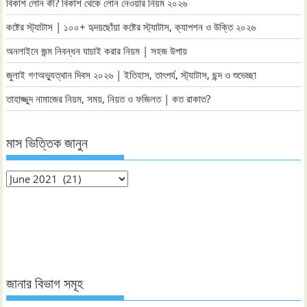
বিকাশ লোন কী? বিকাশ থেকে লোন নেওয়ার নিয়ম ২০২৬
কষ্টের স্ট্যাটাস | ১০০+ হৃদয়ছোঁয়া কষ্টের স্ট্যাটাস, ক্যাপশন ও উক্তি ২০২৬
অনলাইনে জন্ম নিবন্ধন যাচাই করার নিয়ম | সহজ উপায়
জুলাই গণঅভ্যুত্থান দিবস ২০২৬ | ইতিহাস, তাৎপর্য, স্ট্যাটাস, ছন্দ ও শুভেচ্ছা
তাহাজ্জুদ নামাজের নিয়ম, সময়, নিয়ত ও ফজিলত | কত রাকাত?
মাস ভিত্তিক জানুন
মাস
ভিত্তিক
জানুন
জানার বিভাগ সমূহ