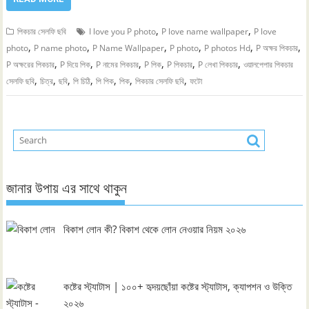
,
,
পিকচার সেলফি ছবি
I love you P photo
P love name wallpaper
P love
,
,
,
,
,
,
photo
P name photo
P Name Wallpaper
P photo
P photos Hd
P অক্ষর পিকচার
,
,
,
,
,
,
P অক্ষরের পিকচার
P দিয়ে পিক
P নামের পিকচার
P পিক
P পিকচার
P লেখা পিকচার
ওয়ালপেপার পিকচার
,
,
,
,
,
,
,
সেলফি ছবি
চিত্র
ছবি
পি চিঠি
পি পিক
পিক
পিকচার সেলফি ছবি
ফটো
জানার উপায় এর সাথে থাকুন
বিকাশ লোন কী? বিকাশ থেকে লোন নেওয়ার নিয়ম ২০২৬
কষ্টের স্ট্যাটাস | ১০০+ হৃদয়ছোঁয়া কষ্টের স্ট্যাটাস, ক্যাপশন ও উক্তি
২০২৬