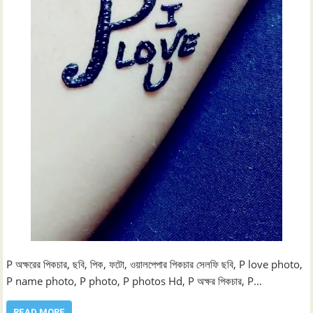
P অক্ষরের পিকচার, ছবি, পিক, ফটো, ওয়ালপেপার পিকচার সেলফি ছবি, P love photo,
P name photo, P photo, P photos Hd, P অক্ষর পিকচার, P…
READ MORE