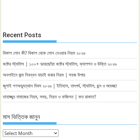
Recent Posts
বিকাশ লোন কী? বিকাশ থেকে লোন নেওয়ার নিয়ম ২০২৬
কষ্টের স্ট্যাটাস | ১০০+ হৃদয়ছোঁয়া কষ্টের স্ট্যাটাস, ক্যাপশন ও উক্তি ২০২৬
অনলাইনে জন্ম নিবন্ধন যাচাই করার নিয়ম | সহজ উপায়
জুলাই গণঅভ্যুত্থান দিবস ২০২৬ | ইতিহাস, তাৎপর্য, স্ট্যাটাস, ছন্দ ও শুভেচ্ছা
তাহাজ্জুদ নামাজের নিয়ম, সময়, নিয়ত ও ফজিলত | কত রাকাত?
মাস ভিত্তিক জানুন
মাস