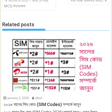
এস.এস.সি ২০২২ – বাংলা ১ম পত্র
বন্ধ সিমের আকর্ষণীয় অফার.!
navigation
MCQ উত্তরমালা
Related posts
January 2, 2026
Jibon
২০২৬ সালের সিম কোড (SIM Codes) সম্পর্কে জানুন
২০২৬ সালের সিম কোড (SIM Codes 2026) সম্পর্কে জানুন। সকল সিমের