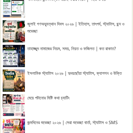
জুলাই গণঅভ্যুত্থান দিবস ২০২৬ | ইতিহাস, তাৎপর্য, স্ট্যাটাস, ছন্দ ও
শুভেচ্ছা
তাহাজ্জুদ নামাজের নিয়ম, সময়, নিয়ত ও ফজিলত | কত রাকাত?
ইসলামিক স্ট্যাটাস ২০২৬ | হৃদয়ছোঁয়া স্ট্যাটাস, ক্যাপশন ও উক্তি
মেয়ে পটানোর মিষ্টি কথা চ্যাটিং
জন্মদিনের শুভেচ্ছা ২০২৬ | সেরা শুভেচ্ছা বার্তা, স্ট্যাটাস ও SMS