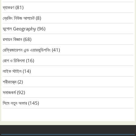
ব্যাকরণ
(81)
ব্রেকিং নিউজ আপডেট
(8)
ভূগোল Geography
(96)
রসায়ন বিজ্ঞান
(68)
রেফ্রিজারেশন এন্ড এয়ারকন্ডিশনিং
(41)
রোগ ও চিকিৎসা
(16)
লাইফ স্টাইল
(14)
শরীরতত্ত্ব
(2)
সমাজকর্ম
(92)
সিমে নতুন ‍অফার
(145)