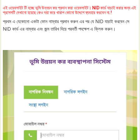
এই ওয়েবসাইট টি হচ্ছে ভূমি উন্নয়ন কর প্রদান করা ওয়েবসাইট। NID কার্ড যাচাই করার জন্য এই
প্রসেসটি দেখানো হয়েছে কেও দয়া করে খারাপ কোনো উদ্দেশে ব্যবহার করবেন না.!
প্রথম এ যেকোনো একটা ফোন নাম্বার প্রদান করুন এর পর যে NID যাচাই করবেন সে
NID কার্ড এর নাম্বার এবং জন্ম তারিখ দিয়ে পরবর্তী পদক্ষেপ এ ক্লিক করুন।