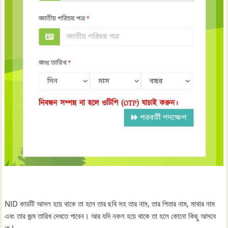
NID কার্ডটি আসল হয়ে থাকে তা হলে তার ছবি সহ তার নাম, তার পিতার নাম, মাথার নাম
এবং তার জন্ম তারিখ দেখতে পাবেন। আর যদি নকল হয়ে থাকে তা হলে কোনো কিছু আসবে