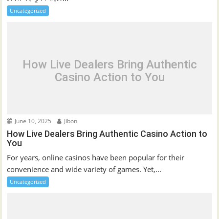
Uncategorized
How Live Dealers Bring Authentic
Casino Action to You
June 10, 2025
Jibon
How Live Dealers Bring Authentic Casino Action to
You
For years, online casinos have been popular for their
convenience and wide variety of games. Yet,...
Uncategorized