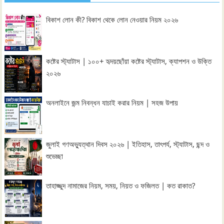
বিকাশ লোন কী? বিকাশ থেকে লোন নেওয়ার নিয়ম ২০২৬
কষ্টের স্ট্যাটাস | ১০০+ হৃদয়ছোঁয়া কষ্টের স্ট্যাটাস, ক্যাপশন ও উক্তি
২০২৬
অনলাইনে জন্ম নিবন্ধন যাচাই করার নিয়ম | সহজ উপায়
জুলাই গণঅভ্যুত্থান দিবস ২০২৬ | ইতিহাস, তাৎপর্য, স্ট্যাটাস, ছন্দ ও
শুভেচ্ছা
তাহাজ্জুদ নামাজের নিয়ম, সময়, নিয়ত ও ফজিলত | কত রাকাত?