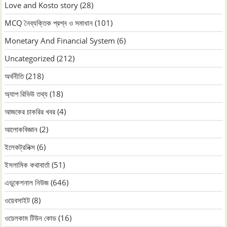
Love and Kosto story
(28)
MCQ নৈব্যক্তিক প্রশ্ন ও সমাধান
(101)
Monetary And Financial System
(6)
Uncategorized
(212)
অর্থনীতি
(218)
অ্যাপ রিভিউ তথ্য
(18)
আজকের চাকরির খবর
(4)
আলোকবিজ্ঞান
(2)
ইলেকট্রনিক্স
(6)
ইসলামিক কথাবার্তা
(51)
এডুকেশনাল নিউজ
(646)
ওয়েবসাইট
(8)
ওয়েলকাম টিউন কোড
(16)