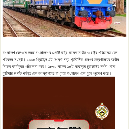
বাংলাদেশ রেলওয়ে হচ্ছে বাংলাদেশের একটি রাষ্ট্র-মালিকানাধীন ও রাষ্ট্র-পরিচালিত রেল
পরিবহন সংস্থা। ১৯৯০ খ্রিষ্টাব্দে এই সংস্থা নব্য প্রতিষ্ঠিত রেলপথ মন্ত্রণালয়ের অধীন
নিজের কার্যক্রম পরিচালনা করে। ১৮৬২ সালের ১৫ই নভেম্বর চুয়াডাঙ্গার দর্শনা থেকে
কুষ্টিয়ার জগতি পর্যন্ত রেলপথ স্থাপনের মাধ্যমে বাংলাদেশ রেল যুগে প্রবেশ করে।