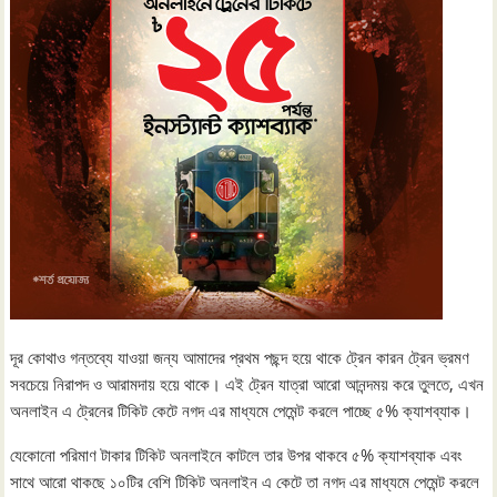
দূর কোথাও গন্তব্যে যাওয়া জন্য আমাদের প্রথম পছন্দ হয়ে থাকে ট্রেন কারন ট্রেন ভ্রমণ
সবচেয়ে নিরাপদ ও আরামদায় হয়ে থাকে। এই ট্রেন যাত্রা আরো আনন্দময় করে তুলতে, এখন
অনলাইন এ ট্রেনের টিকিট কেটে নগদ এর মাধ্যমে পেমেন্ট করলে পাচ্ছে ৫% ক্যাশব্যাক।
যেকোনো পরিমাণ টাকার টিকিট অনলাইনে কাটলে তার উপর থাকবে ৫% ক্যাশব্যাক এবং
সাথে আরো থাকছে ১০টির বেশি টিকিট অনলাইন এ কেটে তা নগদ এর মাধ্যমে পেমেন্ট করলে