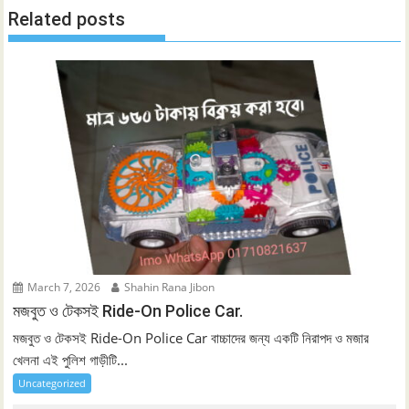
Related posts
March 7, 2026
Shahin Rana Jibon
মজবুত ও টেকসই Ride-On Police Car.
মজবুত ও টেকসই Ride-On Police Car বাচ্চাদের জন্য একটি নিরাপদ ও মজার
খেলনা এই পুলিশ গাড়ীটি...
Uncategorized