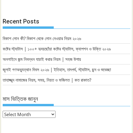
Recent Posts
বিকাশ লোন কী? বিকাশ থেকে লোন নেওয়ার নিয়ম ২০২৬
কষ্টের স্ট্যাটাস | ১০০+ হৃদয়ছোঁয়া কষ্টের স্ট্যাটাস, ক্যাপশন ও উক্তি ২০২৬
অনলাইনে জন্ম নিবন্ধন যাচাই করার নিয়ম | সহজ উপায়
জুলাই গণঅভ্যুত্থান দিবস ২০২৬ | ইতিহাস, তাৎপর্য, স্ট্যাটাস, ছন্দ ও শুভেচ্ছা
তাহাজ্জুদ নামাজের নিয়ম, সময়, নিয়ত ও ফজিলত | কত রাকাত?
মাস ভিত্তিক জানুন
মাস
ভিত্তিক
জানুন