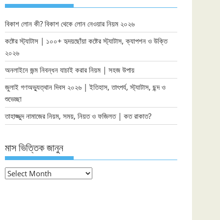
বিকাশ লোন কী? বিকাশ থেকে লোন নেওয়ার নিয়ম ২০২৬
কষ্টের স্ট্যাটাস | ১০০+ হৃদয়ছোঁয়া কষ্টের স্ট্যাটাস, ক্যাপশন ও উক্তি
২০২৬
অনলাইনে জন্ম নিবন্ধন যাচাই করার নিয়ম | সহজ উপায়
জুলাই গণঅভ্যুত্থান দিবস ২০২৬ | ইতিহাস, তাৎপর্য, স্ট্যাটাস, ছন্দ ও
শুভেচ্ছা
তাহাজ্জুদ নামাজের নিয়ম, সময়, নিয়ত ও ফজিলত | কত রাকাত?
মাস ভিত্তিক জানুন
মাস
ভিত্তিক
জানুন