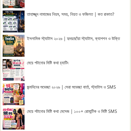
তাহাজ্জুদ নামাজের নিয়ম, সময়, নিয়ত ও ফজিলত | কত রাকাত?
ইসলামিক স্ট্যাটাস ২০২৬ | হৃদয়ছোঁয়া স্ট্যাটাস, ক্যাপশন ও উক্তি
মেয়ে পটানোর মিষ্টি কথা চ্যাটিং
জন্মদিনের শুভেচ্ছা ২০২৬ | সেরা শুভেচ্ছা বার্তা, স্ট্যাটাস ও SMS
মেয়ে পটানোর মিষ্টি কথা মেসেজ | ১০০+ রোমান্টিক ও মিষ্টি SMS