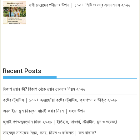
রাগী মেয়েদের পটানোর উপায় | ১০০+ মিষ্টি ও ভদ্র এসএমএস ২০২৬
Recent Posts
বিকাশ লোন কী? বিকাশ থেকে লোন নেওয়ার নিয়ম ২০২৬
কষ্টের স্ট্যাটাস | ১০০+ হৃদয়ছোঁয়া কষ্টের স্ট্যাটাস, ক্যাপশন ও উক্তি ২০২৬
অনলাইনে জন্ম নিবন্ধন যাচাই করার নিয়ম | সহজ উপায়
জুলাই গণঅভ্যুত্থান দিবস ২০২৬ | ইতিহাস, তাৎপর্য, স্ট্যাটাস, ছন্দ ও শুভেচ্ছা
তাহাজ্জুদ নামাজের নিয়ম, সময়, নিয়ত ও ফজিলত | কত রাকাত?