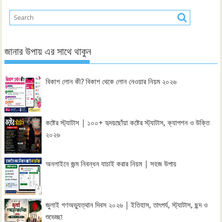
জানার উপায় এর সাথে থাকুন
বিকাশ লোন কী? বিকাশ থেকে লোন নেওয়ার নিয়ম ২০২৬
কষ্টের স্ট্যাটাস | ১০০+ হৃদয়ছোঁয়া কষ্টের স্ট্যাটাস, ক্যাপশন ও উক্তি
২০২৬
অনলাইনে জন্ম নিবন্ধন যাচাই করার নিয়ম | সহজ উপায়
জুলাই গণঅভ্যুত্থান দিবস ২০২৬ | ইতিহাস, তাৎপর্য, স্ট্যাটাস, ছন্দ ও
শুভেচ্ছা