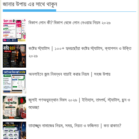
জানার উপায় এর সাথে থাকুন
বিকাশ লোন কী? বিকাশ থেকে লোন নেওয়ার নিয়ম ২০২৬
কষ্টের স্ট্যাটাস | ১০০+ হৃদয়ছোঁয়া কষ্টের স্ট্যাটাস, ক্যাপশন ও উক্তি
২০২৬
অনলাইনে জন্ম নিবন্ধন যাচাই করার নিয়ম | সহজ উপায়
জুলাই গণঅভ্যুত্থান দিবস ২০২৬ | ইতিহাস, তাৎপর্য, স্ট্যাটাস, ছন্দ ও
শুভেচ্ছা
তাহাজ্জুদ নামাজের নিয়ম, সময়, নিয়ত ও ফজিলত | কত রাকাত?