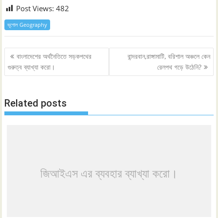
Post Views:
482
ভূগোল Geography
Post
বাংলাদেশের অর্থনৈতিতে সড়কপথের
বান্দরবান,রাঙ্গামাটি, বরিশাল অঞ্চলে কেন
navigation
গুরুত্ব ব্যাখ্যা করো।
রেলপথ গড়ে উঠেনি?
Related posts
জিআইএস এর ব্যবহার ব্যাখ্যা করো।