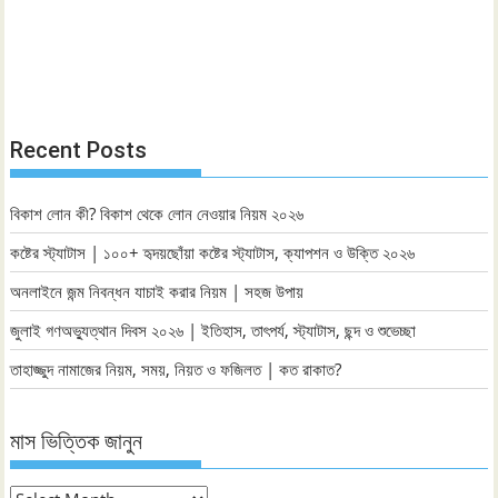
Recent Posts
বিকাশ লোন কী? বিকাশ থেকে লোন নেওয়ার নিয়ম ২০২৬
কষ্টের স্ট্যাটাস | ১০০+ হৃদয়ছোঁয়া কষ্টের স্ট্যাটাস, ক্যাপশন ও উক্তি ২০২৬
অনলাইনে জন্ম নিবন্ধন যাচাই করার নিয়ম | সহজ উপায়
জুলাই গণঅভ্যুত্থান দিবস ২০২৬ | ইতিহাস, তাৎপর্য, স্ট্যাটাস, ছন্দ ও শুভেচ্ছা
তাহাজ্জুদ নামাজের নিয়ম, সময়, নিয়ত ও ফজিলত | কত রাকাত?
মাস ভিত্তিক জানুন
মাস