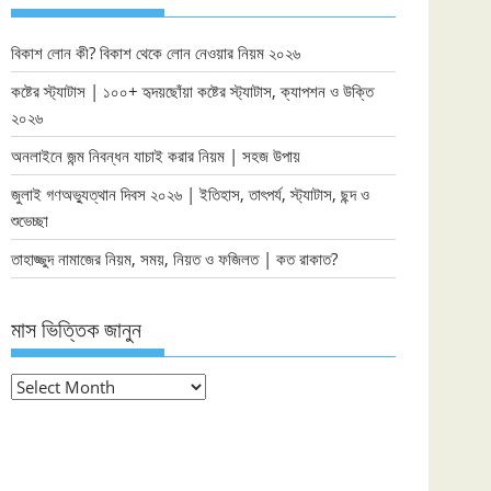
বিকাশ লোন কী? বিকাশ থেকে লোন নেওয়ার নিয়ম ২০২৬
কষ্টের স্ট্যাটাস | ১০০+ হৃদয়ছোঁয়া কষ্টের স্ট্যাটাস, ক্যাপশন ও উক্তি
২০২৬
অনলাইনে জন্ম নিবন্ধন যাচাই করার নিয়ম | সহজ উপায়
জুলাই গণঅভ্যুত্থান দিবস ২০২৬ | ইতিহাস, তাৎপর্য, স্ট্যাটাস, ছন্দ ও
শুভেচ্ছা
তাহাজ্জুদ নামাজের নিয়ম, সময়, নিয়ত ও ফজিলত | কত রাকাত?
মাস ভিত্তিক জানুন
মাস
ভিত্তিক
জানুন