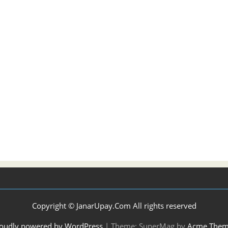
Copyright © JanarUpay.Com All rights reserved
oudly powered by WordPress
|
Theme: SuperMag by
Acme Them