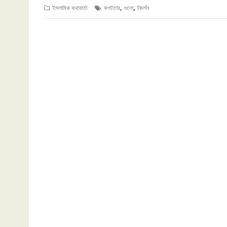
,
,
ইসলামিক কথাবার্তা
কপটতার
গুলো
নিদর্শন