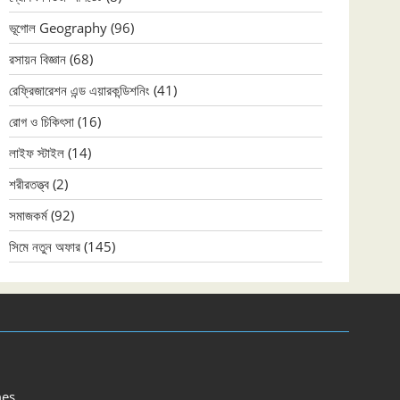
ভূগোল Geography
(96)
রসায়ন বিজ্ঞান
(68)
রেফ্রিজারেশন এন্ড এয়ারকন্ডিশনিং
(41)
রোগ ও চিকিৎসা
(16)
লাইফ স্টাইল
(14)
শরীরতত্ত্ব
(2)
সমাজকর্ম
(92)
সিমে নতুন ‍অফার
(145)
es