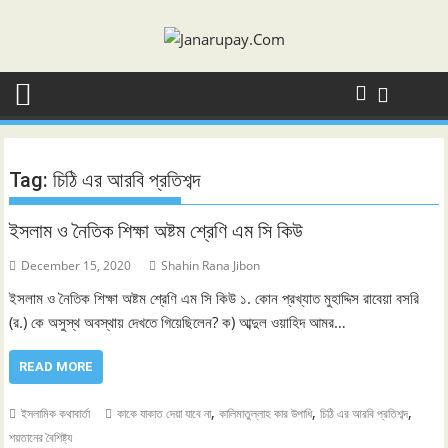
Skip
to
content
Tag:
চিঠি এর আরবি প্রতিশব্দ
ইসলাম ও নৈতিক শিক্ষা অষ্টম শ্রেণি এম সি কিউ
December 15, 2020
Shahin Rana Jibon
ইসলাম ও নৈতিক শিক্ষা অষ্টম শ্রেণি এম সি কিউ ১. কোন প্রখ্যাত মুহাদ্দিস রাবেয়া বসরি
(র.) কে অসুস্থ অবস্থায় দেখতে গিয়েছিলেন? ক) আব্দুল ওয়াহিদ আমর…
READ MORE
,
,
,
ইসলামিক কথাবার্তা
কাকে যাকাত দেয়া যাবে না
কালিমাতুল্লাহ কার উপাধি
চিঠি এর আরবি প্রতিশব্দ
শয়তানের বৈশিষ্ট্য