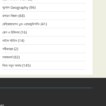
ভূগোল Geography
(96)
রসায়ন বিজ্ঞান
(68)
রেফ্রিজারেশন এন্ড এয়ারকন্ডিশনিং
(41)
রোগ ও চিকিৎসা
(16)
লাইফ স্টাইল
(14)
শরীরতত্ত্ব
(2)
সমাজকর্ম
(92)
সিমে নতুন ‍অফার
(145)
es