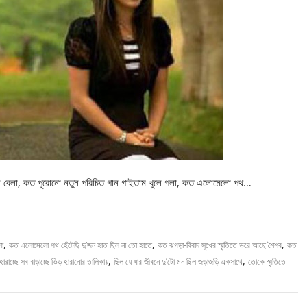
 বিকেল বেলা, কত পুরোনো নতুন পরিচিত গান গাইতাম খুলে গলা, কত এলোমেলো পথ…
,
,
,
লা
কত এলোমেলো পথ হেঁটেছি দু’জন হাত ছিল না তো হাতে
কত ঝগড়া-বিবাদ সুখের স্মৃতিতে ভরে আছে শৈশব
কত
,
,
ারাচ্ছে সব বাড়াচ্ছে ভিড় হারানোর তালিকায়
ছিল যে যার জীবনে দু’টো মন ছিল জড়াজড়ি একসাথে
তোকে স্মৃতিতে