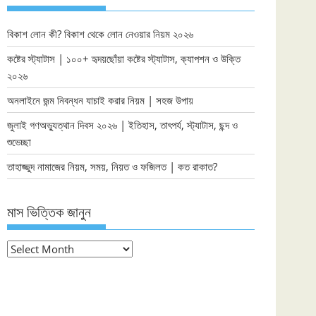
বিকাশ লোন কী? বিকাশ থেকে লোন নেওয়ার নিয়ম ২০২৬
কষ্টের স্ট্যাটাস | ১০০+ হৃদয়ছোঁয়া কষ্টের স্ট্যাটাস, ক্যাপশন ও উক্তি
২০২৬
অনলাইনে জন্ম নিবন্ধন যাচাই করার নিয়ম | সহজ উপায়
জুলাই গণঅভ্যুত্থান দিবস ২০২৬ | ইতিহাস, তাৎপর্য, স্ট্যাটাস, ছন্দ ও
শুভেচ্ছা
তাহাজ্জুদ নামাজের নিয়ম, সময়, নিয়ত ও ফজিলত | কত রাকাত?
মাস ভিত্তিক জানুন
মাস
ভিত্তিক
জানুন