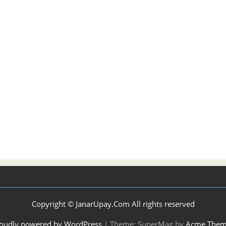
Copyright © JanarUpay.Com All rights reserved
oudly powered by WordPress
|
Theme: SuperMag by
Acme Them