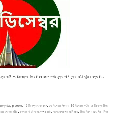
্বর ফটো ১৬ ডিসেম্বর বিজয় দিবস ওয়ালপেপার মুক্ত পাখি মুক্ত আমি-তুমি। রক্ত দিয়ে
,
,
,
,
ory day picture
16 ডিসেম্বর এসএমএস
১৬ ডিসেম্বর পিকচার
16 ডিসেম্বর ফটো
১৬ ডিসেম্বর বিজয়
,
,
,
,
ম্বর মেসেজ কবিতা
ফেসবুক স্ট্যাটাস কালেকশন ফটো
বাংলাদেশের পতাকা পিকচার
বিজয় দিবস ২০১৯ পিক
বিজয়