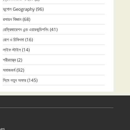
ভূগোল Geography
(96)
রসায়ন বিজ্ঞান
(68)
রেফ্রিজারেশন এন্ড এয়ারকন্ডিশনিং
(41)
রোগ ও চিকিৎসা
(16)
লাইফ স্টাইল
(14)
শরীরতত্ত্ব
(2)
সমাজকর্ম
(92)
সিমে নতুন ‍অফার
(145)
es