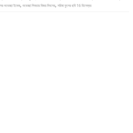
,
,
সের শুভেচ্ছা ইমেজ
শুভেচ্ছা পিকচার বিজয় দিবসের
সরিষা ফুলের ছবি 16 ডিসেম্বর