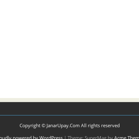
Copyright © JanarUpay.Com All rights reserved
oudly powered by WordPress
|
Theme: SuperMag by
Acme Them