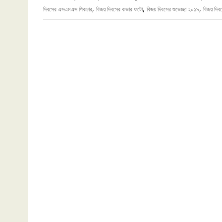
,
,
,
দিবসের এসএমএস পিকচার
বিজয় দিবসের কভার ফটো
বিজয় দিবসের শুভেচ্ছা ২০১৯
বিজয় দিব