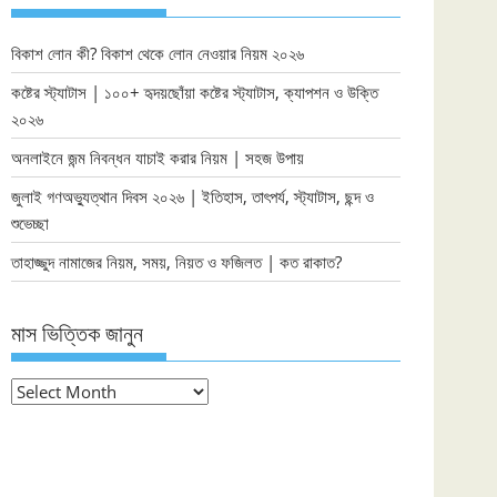
বিকাশ লোন কী? বিকাশ থেকে লোন নেওয়ার নিয়ম ২০২৬
কষ্টের স্ট্যাটাস | ১০০+ হৃদয়ছোঁয়া কষ্টের স্ট্যাটাস, ক্যাপশন ও উক্তি
২০২৬
অনলাইনে জন্ম নিবন্ধন যাচাই করার নিয়ম | সহজ উপায়
জুলাই গণঅভ্যুত্থান দিবস ২০২৬ | ইতিহাস, তাৎপর্য, স্ট্যাটাস, ছন্দ ও
শুভেচ্ছা
তাহাজ্জুদ নামাজের নিয়ম, সময়, নিয়ত ও ফজিলত | কত রাকাত?
মাস ভিত্তিক জানুন
মাস
ভিত্তিক
জানুন