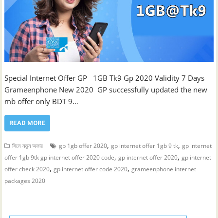
Special Internet Offer GP 1GB Tk9 Gp 2020 Validity 7 Days
Grameenphone New 2020 GP successfully updated the new
mb offer only BDT 9…
READ MORE
,
,
সিমে নতুন ‍অফার
gp 1gb offer 2020
gp internet offer 1gb 9 tk
gp internet
,
,
offer 1gb 9tk gp internet offer 2020 code
gp internet offer 2020
gp internet
,
,
offer check 2020
gp internet offer code 2020
grameenphone internet
packages 2020