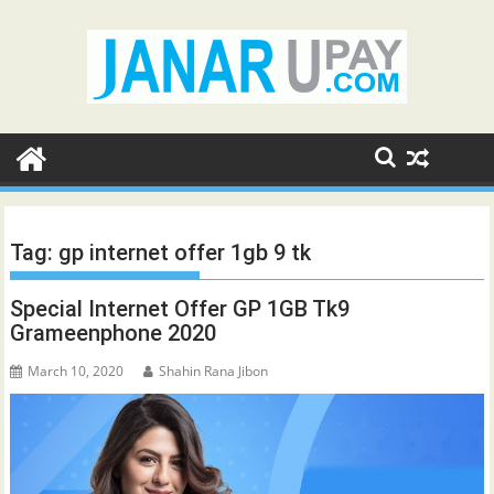
Skip
to
content
Tag:
gp internet offer 1gb 9 tk
Special Internet Offer GP 1GB Tk9
Grameenphone 2020
March 10, 2020
Shahin Rana Jibon