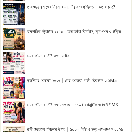
তাহাজ্জুদ নামাজের নিয়ম, সময়, নিয়ত ও ফজিলত | কত রাকাত?
ইসলামিক স্ট্যাটাস ২০২৬ | হৃদয়ছোঁয়া স্ট্যাটাস, ক্যাপশন ও উক্তি
মেয়ে পটানোর মিষ্টি কথা চ্যাটিং
জন্মদিনের শুভেচ্ছা ২০২৬ | সেরা শুভেচ্ছা বার্তা, স্ট্যাটাস ও SMS
মেয়ে পটানোর মিষ্টি কথা মেসেজ | ১০০+ রোমান্টিক ও মিষ্টি SMS
রাগী মেয়েদের পটানোর উপায় | ১০০+ মিষ্টি ও ভদ্র এসএমএস ২০২৬