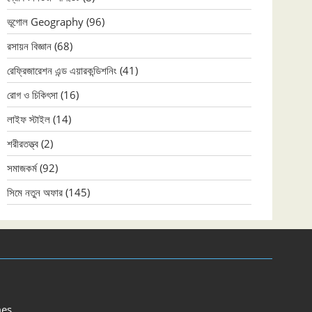
ভূগোল Geography
(96)
রসায়ন বিজ্ঞান
(68)
রেফ্রিজারেশন এন্ড এয়ারকন্ডিশনিং
(41)
রোগ ও চিকিৎসা
(16)
লাইফ স্টাইল
(14)
শরীরতত্ত্ব
(2)
সমাজকর্ম
(92)
সিমে নতুন ‍অফার
(145)
es