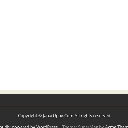
Copyright © JanarUpay.Com All rights reserved
oudly powered by WordPress
|
Theme: SuperMag by
Acme Them