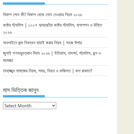
বিকাশ লোন কী? বিকাশ থেকে লোন নেওয়ার নিয়ম ২০২৬
কষ্টের স্ট্যাটাস | ১০০+ হৃদয়ছোঁয়া কষ্টের স্ট্যাটাস, ক্যাপশন ও উক্তি
২০২৬
অনলাইনে জন্ম নিবন্ধন যাচাই করার নিয়ম | সহজ উপায়
জুলাই গণঅভ্যুত্থান দিবস ২০২৬ | ইতিহাস, তাৎপর্য, স্ট্যাটাস, ছন্দ ও
শুভেচ্ছা
তাহাজ্জুদ নামাজের নিয়ম, সময়, নিয়ত ও ফজিলত | কত রাকাত?
মাস ভিত্তিক জানুন
মাস
ভিত্তিক
জানুন