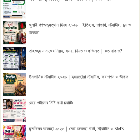
জুলাই গণঅভ্যুত্থান দিবস ২০২৬ | ইতিহাস, তাৎপর্য, স্ট্যাটাস, ছন্দ ও
শুভেচ্ছা
তাহাজ্জুদ নামাজের নিয়ম, সময়, নিয়ত ও ফজিলত | কত রাকাত?
ইসলামিক স্ট্যাটাস ২০২৬ | হৃদয়ছোঁয়া স্ট্যাটাস, ক্যাপশন ও উক্তি
মেয়ে পটানোর মিষ্টি কথা চ্যাটিং
জন্মদিনের শুভেচ্ছা ২০২৬ | সেরা শুভেচ্ছা বার্তা, স্ট্যাটাস ও SMS