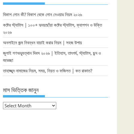
বিকাশ লোন কী? বিকাশ থেকে লোন নেওয়ার নিয়ম ২০২৬
কষ্টের স্ট্যাটাস | ১০০+ হৃদয়ছোঁয়া কষ্টের স্ট্যাটাস, ক্যাপশন ও উক্তি
২০২৬
অনলাইনে জন্ম নিবন্ধন যাচাই করার নিয়ম | সহজ উপায়
জুলাই গণঅভ্যুত্থান দিবস ২০২৬ | ইতিহাস, তাৎপর্য, স্ট্যাটাস, ছন্দ ও
শুভেচ্ছা
তাহাজ্জুদ নামাজের নিয়ম, সময়, নিয়ত ও ফজিলত | কত রাকাত?
মাস ভিত্তিক জানুন
মাস
ভিত্তিক
জানুন