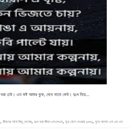
ভরা ঢেউ। এত কষ্ট আমার বুকে, দেখে নাতো কেউ। দুঃখ দিয়ে…
,
,
,
,
ম
জীবনের গঠনা কিছু মেসেজ
দুঃখ ভরা জীবন এসএসএম
দূরে ঠেলে দেওয়ার sms
বুকে আগাত এস এম এস