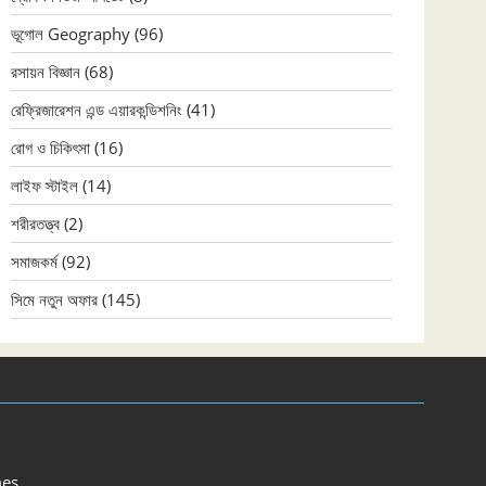
ভূগোল Geography
(96)
রসায়ন বিজ্ঞান
(68)
রেফ্রিজারেশন এন্ড এয়ারকন্ডিশনিং
(41)
রোগ ও চিকিৎসা
(16)
লাইফ স্টাইল
(14)
শরীরতত্ত্ব
(2)
সমাজকর্ম
(92)
সিমে নতুন ‍অফার
(145)
es