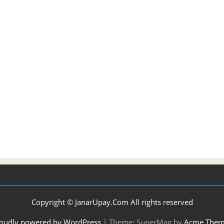
Copyright © JanarUpay.Com All rights reserved
oudly powered by WordPress
|
Theme: SuperMag by
Acme Them