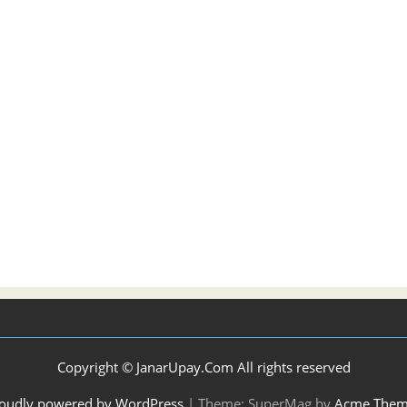
Copyright © JanarUpay.Com All rights reserved
oudly powered by WordPress
|
Theme: SuperMag by
Acme Them