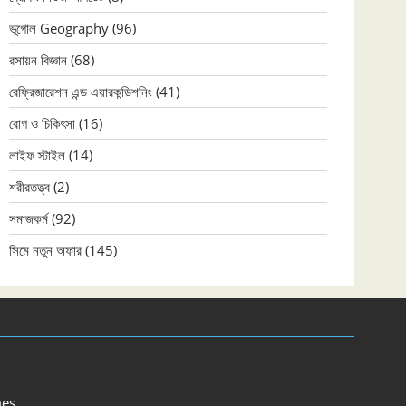
ভূগোল Geography
(96)
রসায়ন বিজ্ঞান
(68)
রেফ্রিজারেশন এন্ড এয়ারকন্ডিশনিং
(41)
রোগ ও চিকিৎসা
(16)
লাইফ স্টাইল
(14)
শরীরতত্ত্ব
(2)
সমাজকর্ম
(92)
সিমে নতুন ‍অফার
(145)
es