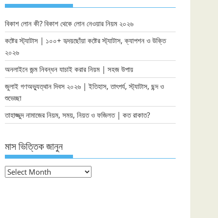
বিকাশ লোন কী? বিকাশ থেকে লোন নেওয়ার নিয়ম ২০২৬
কষ্টের স্ট্যাটাস | ১০০+ হৃদয়ছোঁয়া কষ্টের স্ট্যাটাস, ক্যাপশন ও উক্তি
২০২৬
অনলাইনে জন্ম নিবন্ধন যাচাই করার নিয়ম | সহজ উপায়
জুলাই গণঅভ্যুত্থান দিবস ২০২৬ | ইতিহাস, তাৎপর্য, স্ট্যাটাস, ছন্দ ও
শুভেচ্ছা
তাহাজ্জুদ নামাজের নিয়ম, সময়, নিয়ত ও ফজিলত | কত রাকাত?
মাস ভিত্তিক জানুন
মাস
ভিত্তিক
জানুন