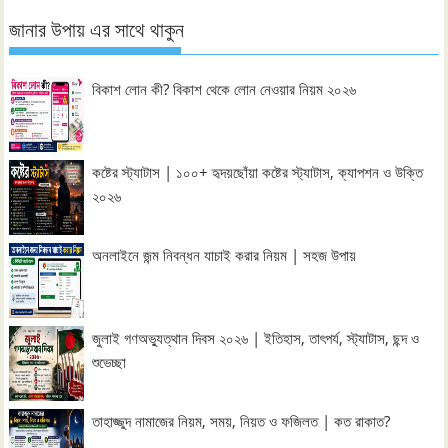
জানার উপায় এর সাথে থাকুন
বিকাশ লোন কী? বিকাশ থেকে লোন নেওয়ার নিয়ম ২০২৬
কষ্টের স্ট্যাটাস | ১০০+ হৃদয়ছোঁয়া কষ্টের স্ট্যাটাস, ক্যাপশন ও উক্তি
২০২৬
অনলাইনে জন্ম নিবন্ধন যাচাই করার নিয়ম | সহজ উপায়
জুলাই গণঅভ্যুত্থান দিবস ২০২৬ | ইতিহাস, তাৎপর্য, স্ট্যাটাস, ছন্দ ও
শুভেচ্ছা
তাহাজ্জুদ নামাজের নিয়ম, সময়, নিয়ত ও ফজিলত | কত রাকাত?