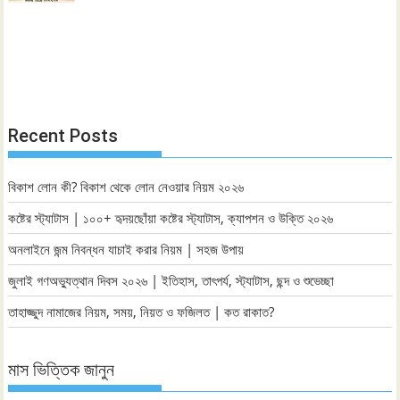
Recent Posts
বিকাশ লোন কী? বিকাশ থেকে লোন নেওয়ার নিয়ম ২০২৬
কষ্টের স্ট্যাটাস | ১০০+ হৃদয়ছোঁয়া কষ্টের স্ট্যাটাস, ক্যাপশন ও উক্তি ২০২৬
অনলাইনে জন্ম নিবন্ধন যাচাই করার নিয়ম | সহজ উপায়
জুলাই গণঅভ্যুত্থান দিবস ২০২৬ | ইতিহাস, তাৎপর্য, স্ট্যাটাস, ছন্দ ও শুভেচ্ছা
তাহাজ্জুদ নামাজের নিয়ম, সময়, নিয়ত ও ফজিলত | কত রাকাত?
মাস ভিত্তিক জানুন