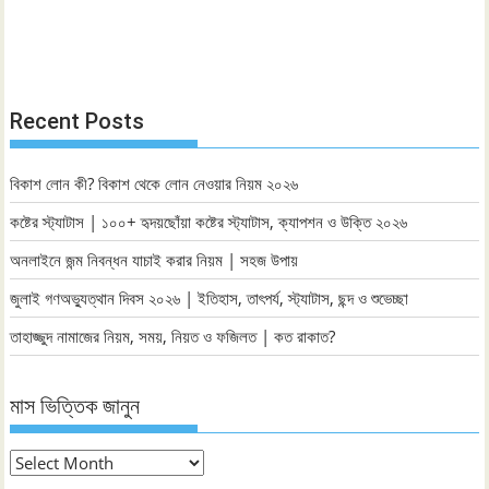
Recent Posts
বিকাশ লোন কী? বিকাশ থেকে লোন নেওয়ার নিয়ম ২০২৬
কষ্টের স্ট্যাটাস | ১০০+ হৃদয়ছোঁয়া কষ্টের স্ট্যাটাস, ক্যাপশন ও উক্তি ২০২৬
অনলাইনে জন্ম নিবন্ধন যাচাই করার নিয়ম | সহজ উপায়
জুলাই গণঅভ্যুত্থান দিবস ২০২৬ | ইতিহাস, তাৎপর্য, স্ট্যাটাস, ছন্দ ও শুভেচ্ছা
তাহাজ্জুদ নামাজের নিয়ম, সময়, নিয়ত ও ফজিলত | কত রাকাত?
মাস ভিত্তিক জানুন
মাস
ভিত্তিক