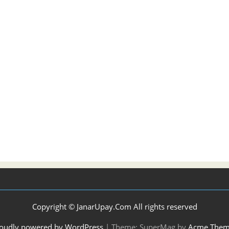
Copyright © JanarUpay.Com All rights reserved
oudly powered by WordPress
|
Theme: SuperMag by
Acme Them