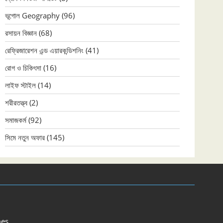
ভূগোল Geography
(96)
রসায়ন বিজ্ঞান
(68)
রেফ্রিজারেশন এন্ড এয়ারকন্ডিশনিং
(41)
রোগ ও চিকিৎসা
(16)
লাইফ স্টাইল
(14)
শরীরতত্ত্ব
(2)
সমাজকর্ম
(92)
সিমে নতুন ‍অফার
(145)
es