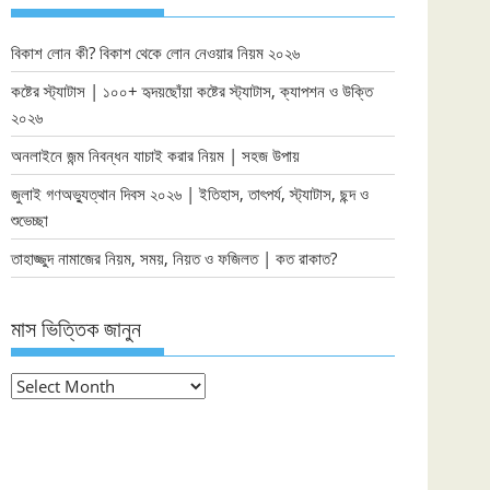
বিকাশ লোন কী? বিকাশ থেকে লোন নেওয়ার নিয়ম ২০২৬
কষ্টের স্ট্যাটাস | ১০০+ হৃদয়ছোঁয়া কষ্টের স্ট্যাটাস, ক্যাপশন ও উক্তি
২০২৬
অনলাইনে জন্ম নিবন্ধন যাচাই করার নিয়ম | সহজ উপায়
জুলাই গণঅভ্যুত্থান দিবস ২০২৬ | ইতিহাস, তাৎপর্য, স্ট্যাটাস, ছন্দ ও
শুভেচ্ছা
তাহাজ্জুদ নামাজের নিয়ম, সময়, নিয়ত ও ফজিলত | কত রাকাত?
মাস ভিত্তিক জানুন
মাস
ভিত্তিক
জানুন