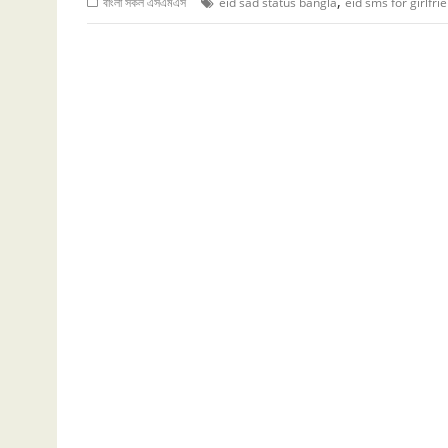
,
বাংলা সকল এসএমএস
eid sad status bangla
eid sms for girlfri