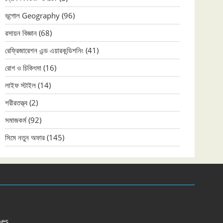
ভূগোল Geography
(96)
রসায়ন বিজ্ঞান
(68)
রেফ্রিজারেশন এন্ড এয়ারকন্ডিশনিং
(41)
রোগ ও চিকিৎসা
(16)
লাইফ স্টাইল
(14)
শরীরতত্ত্ব
(2)
সমাজকর্ম
(92)
সিমে নতুন ‍অফার
(145)
es