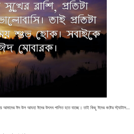
 ‍দিয়ে আমাদের ঈদ উল আযহা ঈদের উৎসব পালিত হতে যাচ্ছে। তাই কিছু ঈদের কষ্টের স্ট্যাটাস…