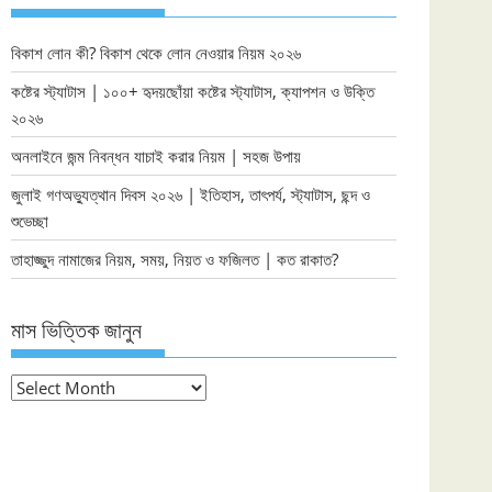
বিকাশ লোন কী? বিকাশ থেকে লোন নেওয়ার নিয়ম ২০২৬
কষ্টের স্ট্যাটাস | ১০০+ হৃদয়ছোঁয়া কষ্টের স্ট্যাটাস, ক্যাপশন ও উক্তি
২০২৬
অনলাইনে জন্ম নিবন্ধন যাচাই করার নিয়ম | সহজ উপায়
জুলাই গণঅভ্যুত্থান দিবস ২০২৬ | ইতিহাস, তাৎপর্য, স্ট্যাটাস, ছন্দ ও
শুভেচ্ছা
তাহাজ্জুদ নামাজের নিয়ম, সময়, নিয়ত ও ফজিলত | কত রাকাত?
মাস ভিত্তিক জানুন
মাস
ভিত্তিক
জানুন