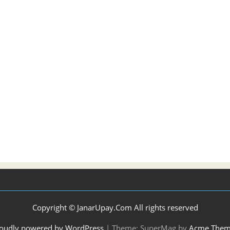
Copyright © JanarUpay.Com All rights reserved
oudly powered by WordPress
|
Theme: SuperMag by
Acme Them