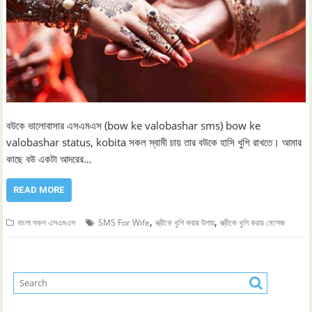
বউকে ভালোবাসার এসএমএস (bow ke valobashar sms) bow ke
valobashar status, kobita সকল স্বামী চায় তার বউকে হাসি খুশি রাখতে। আমার
কাছে বউ একটা আদরের…
READ MORE
,
,
বাংলা সকল এসএমএস
SMS For Wife
স্ত্রীকে খুশি করার উপায়
স্ত্রীকে খুশি করার মেসেজ