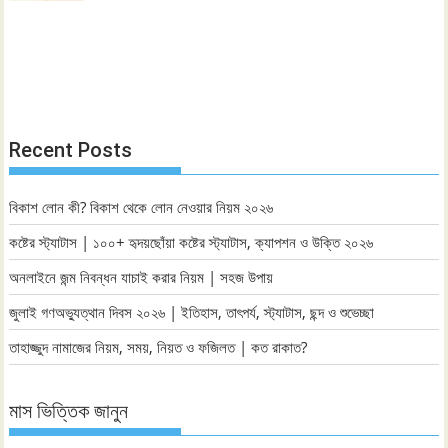
Recent Posts
বিকাশ লোন কী? বিকাশ থেকে লোন নেওয়ার নিয়ম ২০২৬
কষ্টের স্ট্যাটাস | ১০০+ হৃদয়ছোঁয়া কষ্টের স্ট্যাটাস, ক্যাপশন ও উক্তি ২০২৬
অনলাইনে জন্ম নিবন্ধন যাচাই করার নিয়ম | সহজ উপায়
জুলাই গণঅভ্যুত্থান দিবস ২০২৬ | ইতিহাস, তাৎপর্য, স্ট্যাটাস, ছন্দ ও শুভেচ্ছা
তাহাজ্জুদ নামাজের নিয়ম, সময়, নিয়ত ও ফজিলত | কত রাকাত?
মাস ভিত্তিক জানুন