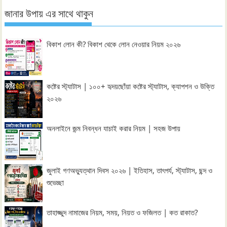
জানার উপায় এর সাথে থাকুন
বিকাশ লোন কী? বিকাশ থেকে লোন নেওয়ার নিয়ম ২০২৬
কষ্টের স্ট্যাটাস | ১০০+ হৃদয়ছোঁয়া কষ্টের স্ট্যাটাস, ক্যাপশন ও উক্তি
২০২৬
অনলাইনে জন্ম নিবন্ধন যাচাই করার নিয়ম | সহজ উপায়
জুলাই গণঅভ্যুত্থান দিবস ২০২৬ | ইতিহাস, তাৎপর্য, স্ট্যাটাস, ছন্দ ও
শুভেচ্ছা
তাহাজ্জুদ নামাজের নিয়ম, সময়, নিয়ত ও ফজিলত | কত রাকাত?