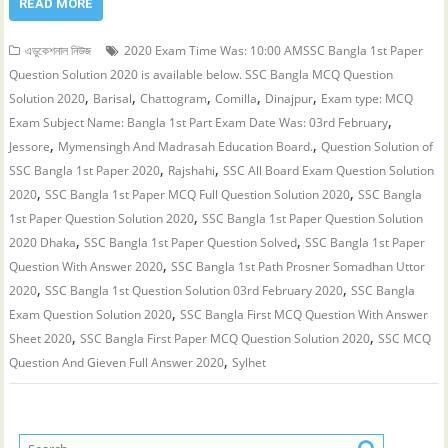
READ MORE
এডুকেশনাল নিউজ
2020 Exam Time Was: 10:00 AMSSC Bangla 1st Paper
Question Solution 2020 is available below. SSC Bangla MCQ Question
,
,
,
,
,
Solution 2020
Barisal
Chattogram
Comilla
Dinajpur
Exam type: MCQ
,
Exam Subject Name: Bangla 1st Part Exam Date Was: 03rd February
,
,
Jessore
Mymensingh And Madrasah Education Board.
Question Solution of
,
,
SSC Bangla 1st Paper 2020
Rajshahi
SSC All Board Exam Question Solution
,
,
2020
SSC Bangla 1st Paper MCQ Full Question Solution 2020
SSC Bangla
,
1st Paper Question Solution 2020
SSC Bangla 1st Paper Question Solution
,
,
2020 Dhaka
SSC Bangla 1st Paper Question Solved
SSC Bangla 1st Paper
,
Question With Answer 2020
SSC Bangla 1st Path Prosner Somadhan Uttor
,
,
2020
SSC Bangla 1st Question Solution 03rd February 2020
SSC Bangla
,
Exam Question Solution 2020
SSC Bangla First MCQ Question With Answer
,
,
Sheet 2020
SSC Bangla First Paper MCQ Question Solution 2020
SSC MCQ
,
Question And Gieven Full Answer 2020
Sylhet